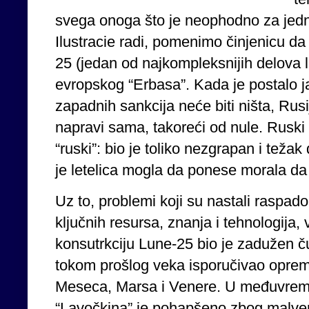
svega onoga što je neophodno za jednu
Ilustracie radi, pomenimo činjenicu da
25 (jedan od najkompleksnijih delova le
evropskog “Erbasa”. Kada je postalo 
zapadnih sankcija neće biti ništa, Rusi
napravi sama, takoreći od nule. Ruski 
“ruski”: bio je toliko nezgrapan i teža
je letelica mogla da ponese morala da
Uz to, problemi koji su nastali raspa
ključnih resursa, znanja i tehnologij
konsutrkciju Lune-25 bio je zadužen ču
tokom prošlog veka isporučivao oprem
Meseca, Marsa i Venere. U međuvreme
“Lavočkina” je pohapšeno zbog malverz