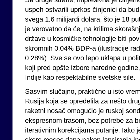
uspeh ostvarili uprkos činjenici da bu
svega 1.6 milijardi dolara, što je 18 
je verovatno da će, na krilima skorašn
države u kosmičke tehnologije biti po
skromnih 0.04% BDP-a (ilustracije rad
0.28%). Sve se ovo lepo uklapa u politi
koji pred opšte izbore naredne godine
Indije kao respektabilne svetske sile.
Sasvim slučajno, praktično u isto vrem
Rusija koja se opredelila za nešto druga
raketni nosač omogućio je ruskoj son
ekspresnom trasom, bez potrebe za br
iterativnim korekcijama putanje. Iako j
skoro mesec dana nakon lansiranja in