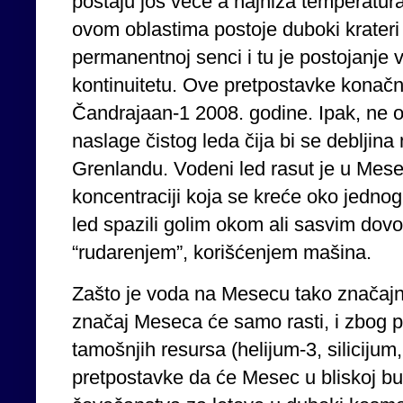
postaju još veće a najniža temperatur
ovom oblastima postoje duboki krateri 
permanentnoj senci i tu je postojanj
kontinuitetu. Ove pretpostavke konačno 
Čandrajaan-1 2008. godine. Ipak, ne 
naslage čistog leda čija bi se debljin
Grenlandu. Vodeni led rasut je u Mes
koncentraciji koja se kreće oko jednog
led spazili golim okom ali sasvim dovo
“rudarenjem”, korišćenjem mašina.
Zašto je voda na Mesecu tako značajn
značaj Meseca će samo rasti, i zbog p
tamošnjih resursa (helijum-3, silicijum, 
pretpostavke da će Mesec u bliskoj bu