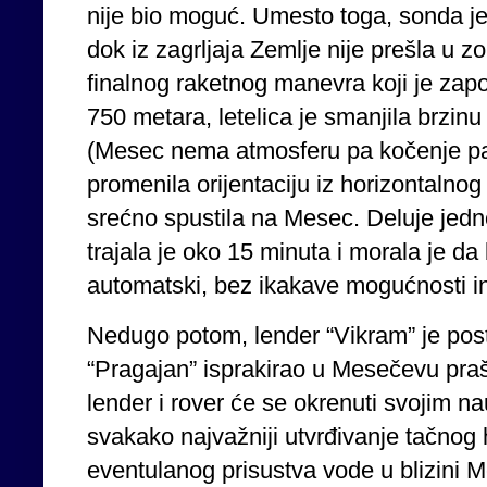
nije bio moguć. Umesto toga, sonda je
dok iz zagrljaja Zemlje nije prešla u
finalnog raketnog manevra koji je zap
750 metara, letelica je smanjila brzin
(Mesec nema atmosferu pa kočenje p
promenila orijentaciju iz horizontalnog 
srećno spustila na Mesec. Deluje jedno
trajala je oko 15 minuta i morala je 
automatski, bez ikakave mogućnosti i
Nedugo potom, lender “Vikram” je post
“Pragajan” isprakirao u Mesečevu praš
lender i rover će se okrenuti svojim n
svakako najvažniji utvrđivanje tačnog 
eventulanog prisustva vode u blizini