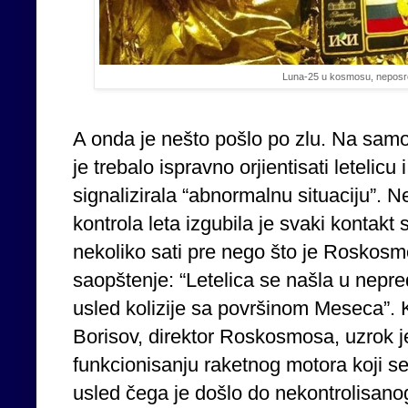
Luna-25 u kosmosu, neposre
A onda je nešto pošlo po zlu. Na samo
je trebalo ispravno orjientisati letelicu
signalizirala “abnormalnu situaciju”. 
kontrola leta izgubila je svaki kontakt
nekoliko sati pre nego što je Roskosmo
saopštenje: “Letelica se našla u nepred
usled kolizije sa površinom Meseca”. Ka
Borisov, direktor Roskosmosa, uzrok 
funkcionisanju raketnog motora koji se
usled čega je došlo do nekontrolisanog 