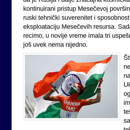
kontinuirani pristup Mesečevoj površini
ruski tehnički suverenitet i sposobnost
eksploataciju Mesečevih resursa. Sada 
recimo, u novije vreme imala tri uspe
još uvek nema nijedno.
Št
n
na
Uk
og
im
t
sa
te