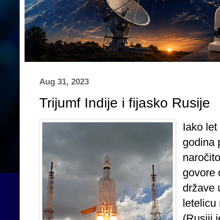
Aug 31, 2023
Trijumf Indije i fijasko Rusije
Iako le
godina 
naročito
govore d
države 
letelic
(Rusiji 