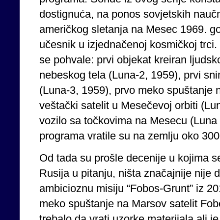
dostignuća, na ponos sovjetskih naučni
američkog sletanja na Mesec 1969. go
učesnik u izjednačenoj kosmičkoj trci. 
se pohvale: prvi objekat kreiran ljud
nebeskog tela (Luna-2, 1959), prvi sn
(Luna-3, 1959), prvo meko spuštanje 
veštački satelit u Mesečevoj orbiti (L
vozilo sa točkovima na Mesecu (Luna 
programa vratile su na zemlju oko 30
Od tada su prošle decenije u kojima 
Rusija u pitanju, ništa značajnije nije
ambicioznu misiju “Fobos-Grunt” iz 201
meko spuštanje na Marsov satelit Fob
trebalo da vrati uzorke materijala ali 