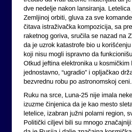
dve nedelje nakon lansiranja. Letelica 
Zemljinoj orbiti, gluva za sve komande
čitava istraživačka kompozicija, sa p
raketnog goriva, sručila se nazad na Ze
da je uzrok katastrofe bio u korišćenju
koji nisu mogli ispravno da funkcioni
Otkud jeftina elektronika u kosmički
jednostavno, “ugradio” i opljačkao drž
bezvrednu robu po astronomskoj ceni.
Ruku na srce, Luna-25 nije imala neke
izuzme činjenica da je kao mesto sleta
letelice, izabran južni polarni region, 
Politički ciljevi bili su mnogo značajnij
da je Rusija i dalje značajna kosmička