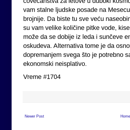
čovečanstva za letove u duboki kosmo
vam stalne ljudske posade na Mesecu
brojnije. Da biste tu sve veću naseobin
su vam velike količine pitke vode, kise
može da se dobije iz leda i sunčeve e
oskudeva. Alternativa tome je da osno
dopremanjem svega što je potrebno sa 
ekonomski neisplativo.
Vreme #1704
Newer Post
Hom