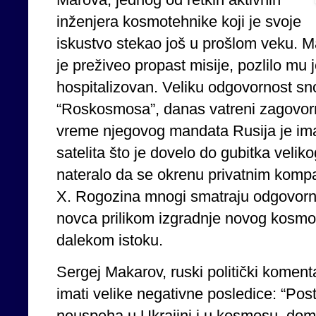
inženjera kosmotehnike koji je svoje
iskustvo stekao još u prošlom veku. M
je preživeo propast misije, pozlilo mu 
hospitalizovan. Veliku odgovornost snos
“Roskosmosa”, danas vatreni zagovorni
vreme njegovog mandata Rusija je ima
satelita što je dovelo do gubitka velikog
nateralo da se okrenu privatnim komp
X. Rogozina mnogi smatraju odgovorni
novca prilikom izgradnje novog kosm
dalekom istoku.
Sergej Makarov, ruski politički komen
imati velike negativne posledice: “Posta
neuspeha u Ukrajini i u kosmosu, doma