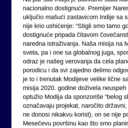
nacionalno dostignuće. Premijer Naren
uključio mašući zastavicom Indije sa 
nije krio ushićenje: “Stigli smo tamo g
dostignuće pripada čitavom čovečanstvu
naredna istraživanja. Naša misija na
sveta, pa i one sa globalnog juga, spo
odraz je našeg verovanja da cela plane
porodicu i da svi zajedno delimo odgo
je to i trenutak Modijeve velike lične s
misija 2020. godine doživela neuspeh 
optužio Modija da sponzoriše “belog slo
označavaju projekat, naročito državni, 
ne donosi nikakvu korist), on se nije 
Mesečevu površinu kao što smo planiral