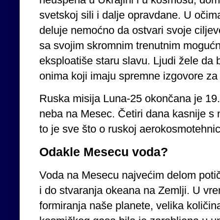
svetskoj sili i dalje opravdane. U oč
deluje nemoćno da ostvari svoje ciljev
sa svojim skromnim trenutnim mogućno
eksploatiše staru slavu. Ljudi žele da 
onima koji imaju spremne izgovore za
Ruska misija Luna-25 okončana je 19.
neba na Mesec. Četiri dana kasnije s n
to je sve što o ruskoj aerokosmotehnic
Odakle Mesecu voda?
Voda na Mesecu najvećim delom potiče i
i do stvaranja okeana na Zemlji. U v
formiranja naše planete, velika količi