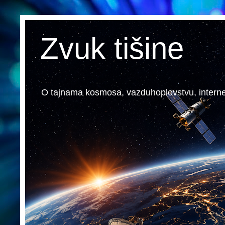
Zvuk tišine
O tajnama kosmosa, vazduhoplovstvu, internetu