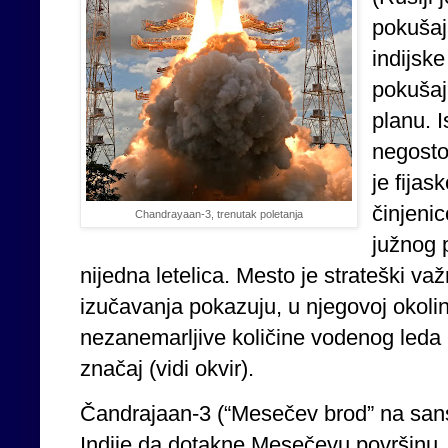
pokušaj
indijske
pokušaj
planu. 
negosto
je fijas
činjeni
Chandrayaan-3, trenutak poletanja
južnog p
nijedna letelica. Mesto je strateški v
izučavanja pokazuju, u njegovoj okolin
nezanemarljive količine vodenog leda 
značaj (vidi okvir).
Čandrajaan-3 (“Mesečev brod” na sansk
Indije da dotakne Mesečevu površinu.