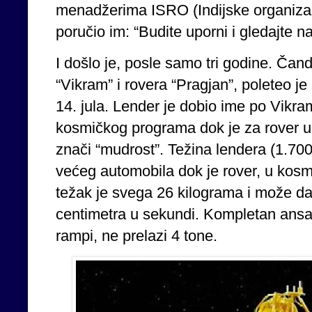
menadžerima ISRO (Indijske organizaci
poručio im: “Budite uporni i gledajte n
I došlo je, posle samo tri godine. Čan
“Vikram” i rovera “Pragjan”, poleteo 
14. jula. Lender je dobio ime po Vikra
kosmičkog programa dok je za rover up
znači “mudrost”. Težina lendera (1.70
većeg automobila dok je rover, u kos
težak je svega 26 kilograma i može d
centimetra u sekundi. Kompletan ansa
rampi, ne prelazi 4 tone.