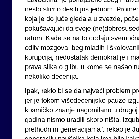
nešto slično desiti još jednom. Promenili
koja je do juče gledala u zvezde, poče
pokušavajući da svoje (ne)dobrosusedsk
ratom. Kada se na to dodaju svemoćna
odliv mozgova, beg mladih i školovanih
korupcija, nedostatak demokratije i ma
prava slika o glibu u kome se našao r
nekoliko decenija.
Ipak, reklo bi se da najveći problem p
jer je tokom višedecenijske pauze izg
kosmičko znanje nagomilano u drugoj 
godina nismo uradili skoro ništa. Izgub
prethodnim generacijama”, rekao je Ju
generaciju naučnika koja ima bilo ka