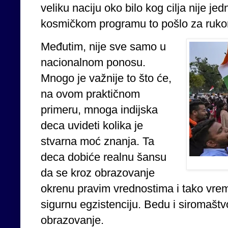
veliku naciju oko bilo kog cilja nije je
kosmičkom programu to pošlo za ruk
Međutim, nije sve samo u
nacionalnom ponosu.
Mnogo je važnije to što će,
na ovom praktičnom
primeru, mnoga indijska
deca uvideti kolika je
stvarna moć znanja. Ta
deca dobiće realnu šansu
da se kroz obrazovanje
okrenu pravim vrednostima i tako vrem
sigurnu egzistenciju. Bedu i siromašt
obrazovanje.