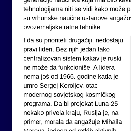
tehnologijama niti se vidi kako može 
su vrhunske naučne ustanove angažov
ovozemaljske ratne tehnike.
I da su prioriteti drugačiji, nedostaju
pravi lideri. Bez njih jedan tako
centralizovan sistem kakav je ruski
ne može da funkcioniše. A lidera
nema još od 1966. godine kada je
umro Sergej Koroljev, otac
modernog sovjetskog kosmičkog
programa. Da bi projekat Luna-25
nekako privela kraju, Rusija je, na
primer, morala da angažuje Mihaila
Marova, jednog od retkih aktivnih