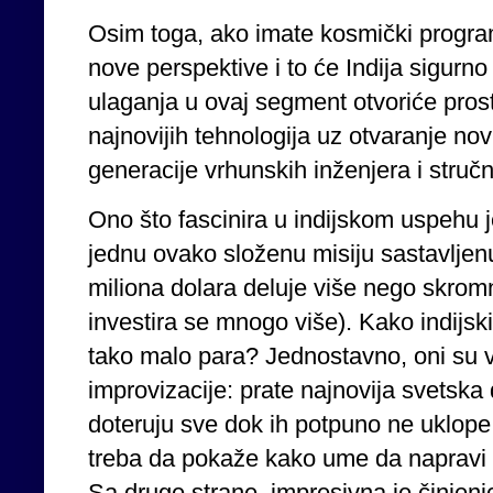
Osim toga, ako imate kosmički program 
nove perspektive i to će Indija sigurno
ulaganja u ovaj segment otvoriće prost
najnovijih tehnologija uz otvaranje no
generacije vrhunskih inženjera i struč
Ono što fascinira u indijskom uspehu 
jednu ovako složenu misiju sastavljen
miliona dolara deluje više nego skrom
investira se mnogo više). Kako indijsk
tako malo para? Jednostavno, oni su vr
improvizacije: prate najnovija svetska 
doteruju sve dok ih potpuno ne uklope
treba da pokaže kako ume da napravi n
Sa druge strane, impresivna je činjenica