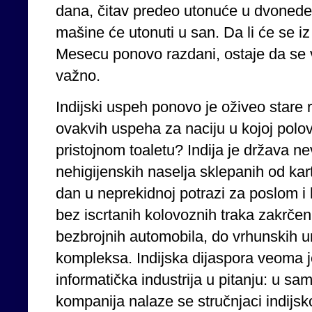
dana, čitav predeo utonuće u dvonedeljn
mašine će utonuti u san. Da li će se i
Mesecu ponovo razdani, ostaje da se vi
važno.
Indijski uspeh ponovo je oživeo stare r
ovakvih uspeha za naciju u kojoj polo
pristojnom toaletu? Indija je država n
nehigijenskih naselja sklepanih od kart
dan u neprekidnoj potrazi za poslom i
bez iscrtanih kolovoznih traka zakrč
bezbrojnih automobila, do vrhunskih u
kompleksa. Indijska dijaspora veoma j
informatička industrija u pitanju: u s
kompanija nalaze se stručnjaci indijsk