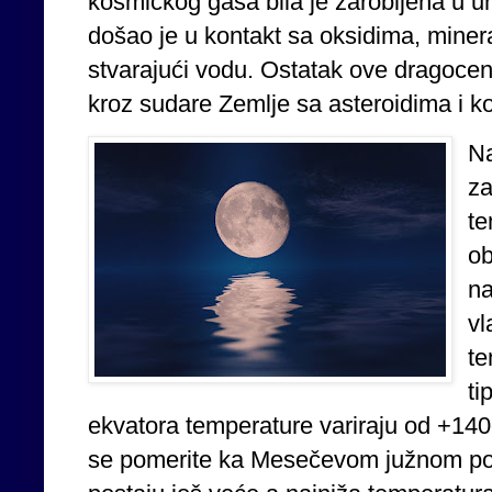
kosmičkog gasa bila je zarobljena u un
došao je u kontakt sa oksidima, mine
stvarajući vodu. Ostatak ove dragocen
kroz sudare Zemlje sa asteroidima i
Na
za
t
ob
na
vl
te
ti
ekvatora temperature variraju od +14
se pomerite ka Mesečevom južnom polu