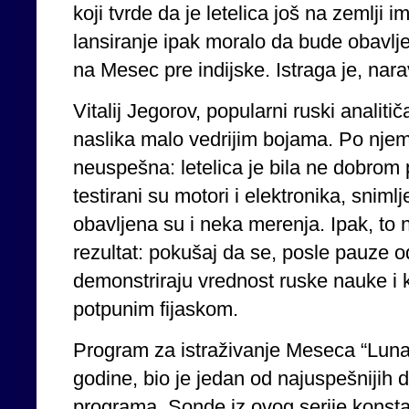
koji tvrde da je letelica još na zemlji 
lansiranje ipak moralo da bude obavlje
na Mesec pre indijske. Istraga je, nara
Vitalij Jegorov, popularni ruski analiti
naslika malo vedrijim bojama. Po njem
neuspešna: letelica je bila ne dobrom 
testirani su motori i elektronika, snimlj
obavljena su i neka merenja. Ipak, t
rezultat: pokušaj da se, posle pauze 
demonstriraju vrednost ruske nauke i 
potpunim fijaskom.
Program za istraživanje Meseca “Luna
godine, bio je jedan od najuspešnijih
programa. Sonde iz ovog serije konsta