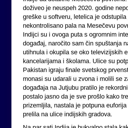
doživeo je neuspeh 2020. godine nepo
greške u softveru, letelica je odstupila
nekontrolisano pala na Mesečevu površ
Indijci su i ovoga puta s ogromnim inte
događaj, naročito sam čin spuštanja n
utihnula i okupila se oko televizijskih
kancelarijama i školama. Ulice su potp
Pakistan igraju finale svetskog prvens
monasi su udarali u zvona i molili se z
događaja na Jutjubu pratilo je rekord
postalo jasno da je sve prošlo kako tr
prizemljila, nastala je potpuna euforij
prelila na ulice indijskih gradova.
Na par sati Indija je bukvalno stala kak