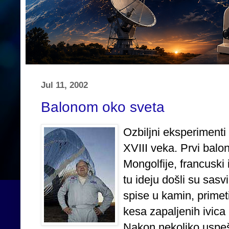
Jul 11, 2002
Balonom oko sveta
Ozbiljni eksperimenti
XVIII veka. Prvi balon
Mongolfije, francuski 
tu ideju došli su sasv
spise u kamin, primet
kesa zapaljenih ivica
Nakon nekoliko uspeš