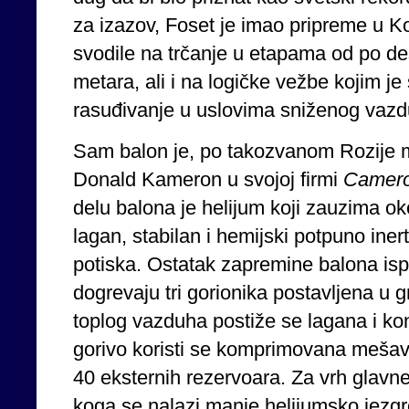
za izazov, Foset je imao pripreme u 
svodile na trčanje u etapama od po de
metara, ali i na logičke vežbe kojim j
rasuđivanje u uslovima sniženog vazdu
Sam balon je, po takozvanom Rozije m
Donald Kameron u svojoj firmi
Camer
delu balona je helijum koji zauzima o
lagan, stabilan i hemijski potpuno ine
potiska. Ostatak zapremine balona isp
dogrevaju tri gorionika postavljena u 
toplog vazduha postiže se lagana i ko
gorivo koristi se komprimovana mešav
40 eksternih rezervoara. Za vrh glavne
koga se nalazi manje helijumsko jezgr