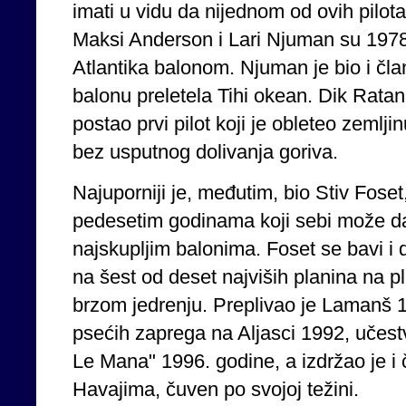
imati u vidu da nijednom od ovih pilota
Maksi Anderson i Lari Njuman su 1978.
Atlantika balonom. Njuman je bio i čla
balonu preletela Tihi okean. Dik Ratan 
postao prvi pilot koji je obleteo zemlji
bez usputnog dolivanja goriva.
Najuporniji je, međutim, bio Stiv Foset
pedesetim godinama koji sebi može da p
najskupljim balonima. Foset se bavi i
na šest od deset najviših planina na pl
brzom jedrenju. Preplivao je Lamanš 1
psećih zaprega na Aljasci 1992, učest
Le Mana" 1996. godine, a izdržao je i 
Havajima, čuven po svojoj težini.