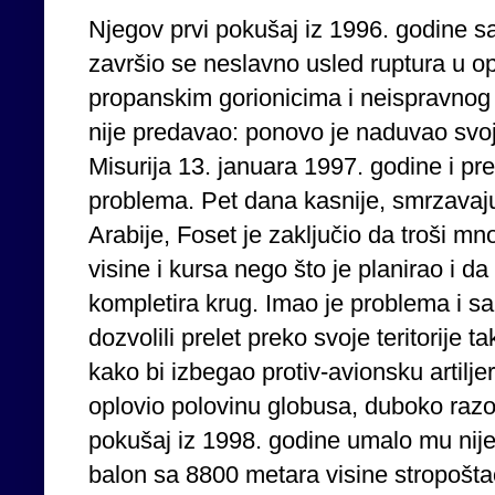
Njegov prvi pokušaj iz 1996. godine 
završio se neslavno usled ruptura u op
propanskim gorionicima i neispravnog 
nije predavao: ponovo je naduvao svoj 
Misurija 13. januara 1997. godine i pre
problema. Pet dana kasnije, smrzavaju
Arabije, Foset je zaključio da troši m
visine i kursa nego što je planirao i 
kompletira krug. Imao je problema i sa
dozvolili prelet preko svoje teritorije 
kako bi izbegao protiv-avionsku artilje
oplovio polovinu globusa, duboko razo
pokušaj iz 1998. godine umalo mu nije
balon sa 8800 metara visine stropošt