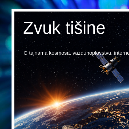
Zvuk tišine
O tajnama kosmosa, vazduhoplovstvu, internetu