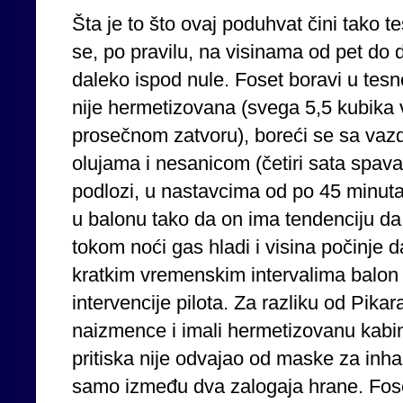
Šta je to što ovaj poduhvat čini tako t
se, po pravilu, na visinama od pet do d
daleko ispod nule. Foset boravi u tesn
nije hermetizovana (svega 5,5 kubika
prosečnom zatvoru), boreći se sa vaz
olujama i nesanicom (četiri sata spava
podlozi, u nastavcima od po 45 minut
u balonu tako da on ima tendenciju da
tokom noći gas hladi i visina počinje
kratkim vremenskim intervalima balon le
intervencije pilota. Za razliku od Pikar
naizmence i imali hermetizovanu kabi
pritiska nije odvajao od maske za inha
samo između dva zalogaja hrane. Foseto