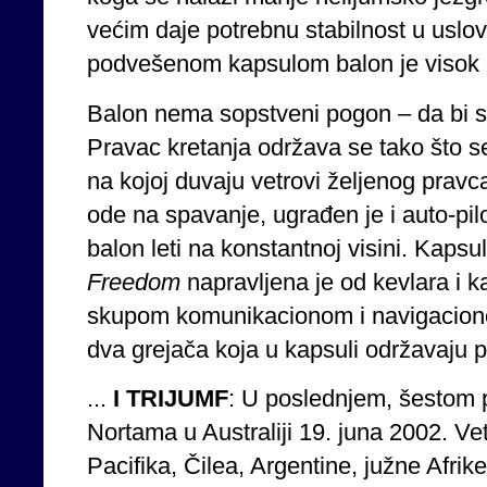
većim daje potrebnu stabilnost u uslov
podvešenom kapsulom balon je visok 
Balon nema sopstveni pogon – da bi s
Pravac kretanja održava se tako što se
na kojoj duvaju vetrovi željenog pravc
ode na spavanje, ugrađen je i auto-pilo
balon leti na konstantnoj visini. Kaps
Freedom
napravljena je od kevlara i 
skupom komunikacionom i navigacio
dva grejača koja u kapsuli održavaju p
...
I
TRIJUMF
: U poslednjem, šestom p
Nortama u Australiji 19. juna 2002. Vet
Pacifika, Čilea, Argentine, južne Afrik