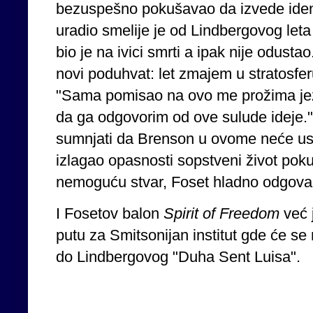
bezuspešno pokušavao da izvede ident
uradio smelije je od Lindbergovog leta
bio je na ivici smrti a ipak nije odustao
novi poduhvat: let zmajem u stratosfer
"Sama pomisao na ovo me prožima je
da ga odgovorim od ove sulude ideje."
sumnjati da Brenson u ovome neće uspe
izlagao opasnosti sopstveni život pok
nemoguću stvar, Foset hladno odgovara
I Fosetov balon
Spirit
of
Freedom
već j
putu za Smitsonijan institut gde će 
do Lindbergovog "Duha Sent Luisa".