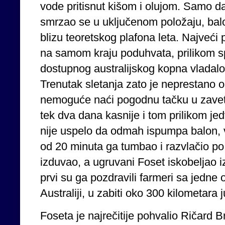
vode pritisnut kišom i olujom. Samo da
smrzao se u uključenom položaju, bal
blizu teoretskog plafona leta. Najveći 
na samom kraju poduhvata, prilikom sp
dostupnog australijskog kopna vladalo
Trenutak sletanja zato je neprestano o
nemoguće naći pogodnu tačku u zavetr
tek dva dana kasnije i tom prilikom j
nije uspelo da odmah ispumpa balon, v
od 20 minuta ga tumbao i razvlačio po
izduvao, a ugruvani Foset iskobeljao i
prvi su ga pozdravili farmeri sa jedne 
Australiji, u zabiti oko 300 kilometara 
Foseta je najrečitije pohvalio Ričard B