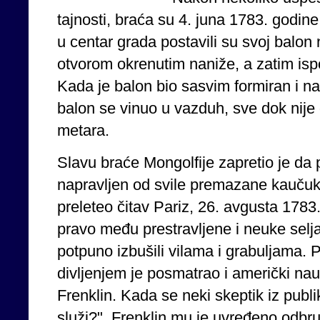
tajnosti, braća su 4. juna 1783. godine
u centar grada postavili su svoj balon 
otvorom okrenutim naniže, a zatim isp
Kada je balon bio sasvim formiran i n
balon se vinuo u vazduh, sve dok nije 
metara.
Slavu braće Mongolfije zapretio je da p
napravljen od svile premazane kauču
preleteo čitav Pariz, 26. avgusta 1783.
pravo među prestravljene i neuke selj
potpuno izbušili vilama i grabuljama.
divljenjem je posmatrao i američki na
Frenklin. Kada se neki skeptik iz publ
služi?", Frenklin mu je uvređeno odbru