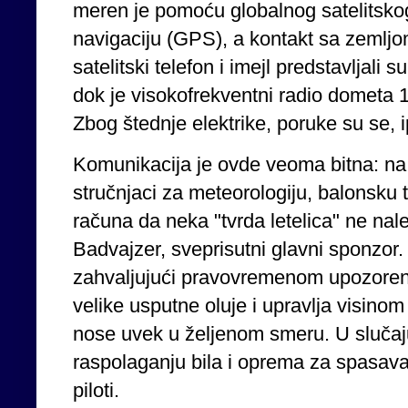
meren je pomoću globalnog satelitskog
navigaciju (GPS), a kontakt sa zemljo
satelitski telefon i imejl predstavljali
dok je visokofrekventni radio dometa 1
Zbog štednje elektrike, poruke su se, i
Komunikacija je ovde veoma bitna: na z
stručnjaci za meteorologiju, balonsku te
računa da neka "tvrda letelica" ne nale
Badvajzer, sveprisutni glavni sponzor. 
zahvaljujući pravovremenom upozorenj
velike usputne oluje i upravlja visino
nose uvek u željenom smeru. U slučaj
raspolaganju bila i oprema za spasavan
piloti.