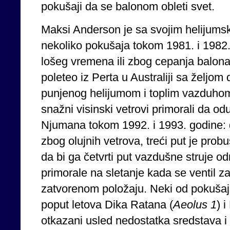
pokušaji da se balonom obleti svet.
Maksi Anderson je sa svojim helijums
nekoliko pokušaja tokom 1981. i 1982. 
lošeg vremena ili zbog cepanja balona
poleteo iz Perta u Australiji sa željo
punjenog helijumom i toplim vazduhom
snažni visinski vetrovi primorali da odu
Njumana tokom 1992. i 1993. godine: d
zbog olujnih vetrova, treći put je prob
da bi ga četvrti put vazdušne struje o
primorale na sletanje kada se ventil z
zatvorenom položaju. Neki od pokušaja 
poput letova Dika Ratana (
Aeolus
1
) 
otkazani usled nedostatka sredstava 