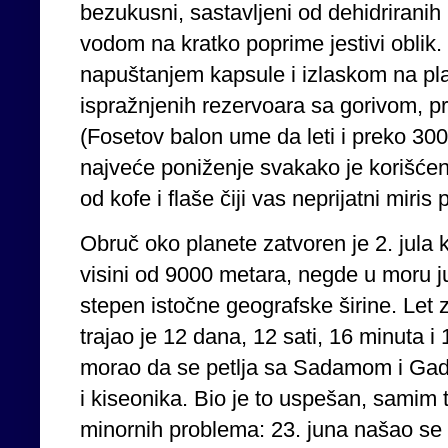
bezukusni, sastavljeni od dehidrirani
vodom na kratko poprime jestivi oblik. 
napuštanjem kapsule i izlaskom na pl
ispražnjenih rezervoara sa gorivom, pr
(Fosetov balon ume da leti i preko 300
najveće poniženje svakako je korišćenj
od kofe i flaše čiji vas neprijatni miris
Obruč oko planete zatvoren je 2. jula
visini od 9000 metara, negde u moru ju
stepen istočne geografske širine. Let
trajao je 12 dana, 12 sati, 16 minuta 
morao da se petlja sa Sadamom i Gadaf
i kiseonika. Bio je to uspešan, samim 
minornih problema: 23. juna našao s