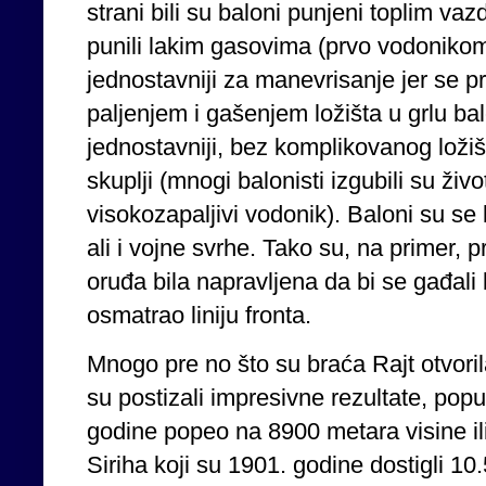
strani bili su baloni punjeni toplim va
punili lakim gasovima (prvo vodonikom 
jednostavniji za manevrisanje jer se p
paljenjem i gašenjem ložišta u grlu bal
jednostavniji, bez komplikovanog ložišta
skuplji (mnogi balonisti izgubili su živ
visokozapaljivi vodonik). Baloni su se 
ali i vojne svrhe. Tako su, na primer, p
oruđa bila napravljena da bi se gađali b
osmatrao liniju fronta.
Mnogo pre no što su braća Rajt otvorila
su postizali impresivne rezultate, popu
godine popeo na 8900 metara visine i
Siriha koji su 1901. godine dostigli 1