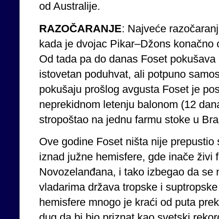
od Australije.
RAZOČARANJE
: Najveće razočaranj
kada je dvojac Pikar–Džons konačno o
Od tada pa do danas Foset pokušava d
istovetan poduhvat, ali potpuno sam
pokušaju prošlog avgusta Foset je pos
neprekidnom letenju balonom (12 dana
stropoštao na jednu farmu stoke u Braz
Ove godine Foset ništa nije prepustio 
iznad južne hemisfere, gde inače živi f
Novozelanđana, i tako izbegao da se n
vladarima država tropske i suptropske 
hemisfere mnogo je kraći od puta prek
dug da bi bio priznat kao svetski reko