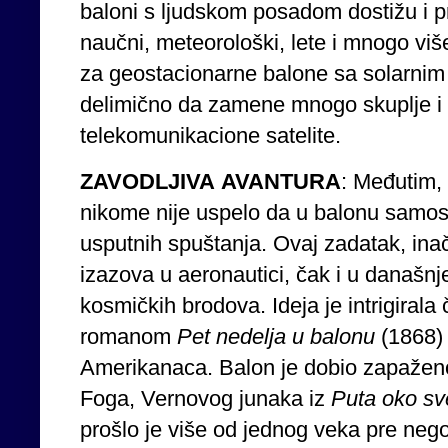
baloni s ljudskom posadom dostižu i pr
naučni, meteorološki, lete i mnogo viš
za geostacionarne balone sa solarnim
delimično da zamene mnogo skuplje i t
telekomunikacione satelite.
ZAVODLJIVA
AVANTURA
: Međutim,
nikome nije uspelo da u balonu samost
usputnih spuštanja. Ovaj zadatak, inač
izazova u aeronautici, čak i u današn
kosmičkih brodova. Ideja je intrigirala 
romanom
Pet
nedelja
u
balonu
(1868) 
Amerikanaca. Balon je dobio zapažen
Foga, Vernovog junaka iz
Puta
oko
sv
prošlo je više od jednog veka pre nego 