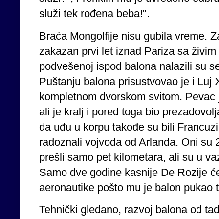
služi tek rođena beba!".
Braća Mongolfije nisu gubila vreme. Z
zakazan prvi let iznad Pariza sa živim
podvešenoj ispod balona nalazili su se
Puštanju balona prisustvovao je i Luj 
kompletnom dvorskom svitom. Pevac je
ali je kralj i pored toga bio prezadovolja
da uđu u korpu takođe su bili Francuzi:
radoznali vojvoda od Arlanda. Oni su
prešli samo pet kilometara, ali su u va
Samo dve godine kasnije De Rozije će po
aeronautike pošto mu je balon pukao 
Tehnički gledano, razvoj balona od tad