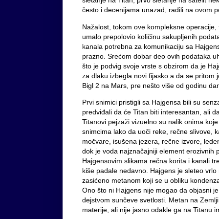
sletanje na Titan, prvo sletanje na satelit n
često i decenijama unazad, radili na ovom 
Nažalost, tokom ove kompleksne operacije, te
umalo prepolovio količinu sakupljenih podat
kanala potrebna za komunikaciju sa Hajgens
prazno. Srećom dobar deo ovih podataka uhva
što je podvig svoje vrste s obzirom da je H
za dlaku izbegla novi fijasko a da se pritom
Bigl 2 na Mars, pre nešto više od godinu da
Prvi snimici pristigli sa Hajgensa bili su se
predviđali da će Titan biti interesantan, ali
Titanovi pejzaži vizuelno su nalik onima ko
snimcima lako da uoči reke, rečne slivove,
močvare, isušena jezera, rečne izvore, led
dok je voda najznačajniji element erozivnih 
Hajgensovim slikama rečna korita i kanali tre
kiše padale nedavno. Hajgens je sleteo vrlo 
zasićeno metanom koji se u obliku kondenzat
Ono što ni Hajgens nije mogao da objasni j
dejstvom sunčeve svetlosti. Metan na Zemlj
materije, ali nije jasno odakle ga na Titanu