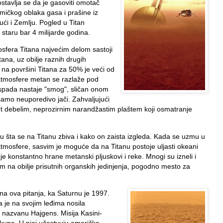
stavlja se da je gasoviti omotač
mičkog oblaka gasa i prašine iz
ući i Zemlju. Pogled u Titan
 staru bar 4 milijarde godina.
sfera Titana najvećim delom sastoji
ana, uz obilje raznih drugih
k na površini Titana za 50% je veći od
 atmosfere metan se razlaže pod
aspada nastaje "smog", sličan onom
 samo neuporedivo jači. Zahvaljujući
t debelim, neprozirnim narandžastim plaštem koji osmatranje
 šta se na Titanu zbiva i kako on zaista izgleda. Kada se uzmu u
atmosfere, sasvim je moguće da na Titanu postoje uljasti okeani
e konstantno hrane metanski pljuskovi i reke. Mnogi su izneli i
om na obilje prisutnih organskih jedinjenja, pogodno mesto za
na ova pitanja, ka Saturnu je 1997.
 je na svojim leđima nosila
u nazvanu Hajgens. Misija Kasini-
kupa. U njoj učestvuju američka