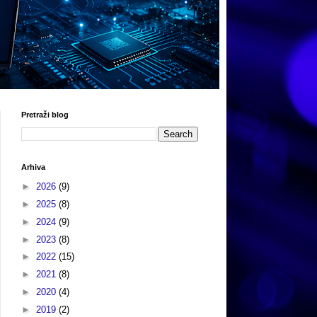
Pretraži blog
Arhiva
►
2026
(9)
►
2025
(8)
►
2024
(9)
►
2023
(8)
►
2022
(15)
►
2021
(8)
►
2020
(4)
►
2019
(2)