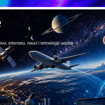
e
, internetu, nauci i tehnologiji uopšte