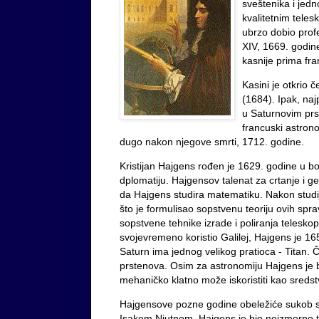
sveštenika i jed
kvalitetnim teles
ubrzo dobio profe
XIV, 1669. godin
kasnije prima fra
Kasini je otkrio 
(1684). Ipak, naj
u Saturnovim prs
francuski astronom
dugo nakon njegove smrti, 1712. godine.
Kristijan Hajgens rođen je 1629. godine u bog
dplomatiju. Hajgensov talenat za crtanje i g
da Hajgens studira matematiku. Nakon studi
što je formulisao sopstvenu teoriju ovih spra
sopstvene tehnike izrade i poliranja telesko
svojevremeno koristio Galilej, Hajgens je 1
Saturn ima jednog velikog pratioca - Titan. Če
prstenova. Osim za astronomiju Hajgens je b
mehaničko klatno može iskoristiti kao sreds
Hajgensove pozne godine obeležiće sukob s
Isakom Njutnom. Hajgens je bio neizmerno ta