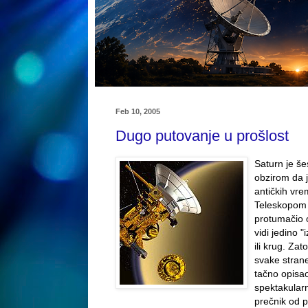
Feb 10, 2005
Dugo putovanje u prošlost
Saturn je še
obzirom da j
antičkih vre
Teleskopom g
protumačio o
vidi jedino 
ili krug. Za
svake strane
tačno opisa
spektakularn
prečnik od p