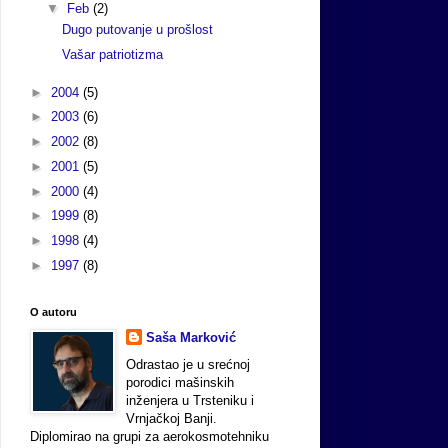
▼
Feb
(2)
Dugo putovanje u prošlost
Vašar patriotizma
►
2004
(5)
►
2003
(6)
►
2002
(8)
►
2001
(5)
►
2000
(4)
►
1999
(8)
►
1998
(4)
►
1997
(8)
O autoru
Saša Marković
Odrastao je u srećnoj
porodici mašinskih
inženjera u Trsteniku i
Vrnjačkoj Banji.
Diplomirao na grupi za aerokosmotehniku