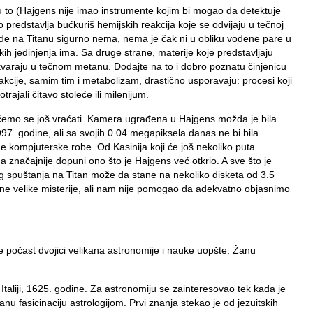
 u to (Hajgens nije imao instrumente kojim bi mogao da detektuje
predstavlja bućkuriš hemijskih reakcija koje se odvijaju u tečnoj
de na Titanu sigurno nema, nema je čak ni u obliku vodene pare u
ih jedinjenja ima. Sa druge strane, materije koje predstavljaju
stvaraju u tečnom metanu. Dodajte na to i dobro poznatu činjenicu
cije, samim tim i metabolizam, drastično usporavaju: procesi koji
potrajali čitavo stoleće ili milenijum.
 ćemo se još vraćati. Kamera ugrađena u Hajgens možda je bila
97. godine, ali sa svojih 0.04 megapiksela danas ne bi bila
ne kompjuterske robe. Od Kasinija koji će još nekoliko puta
a značajnije dopuni ono što je Hajgens već otkrio. A sve što je
g spuštanja na Titan može da stane na nekoliko disketa od 3.5
dne velike misterije, ali nam nije pomogao da adekvatno objasnimo
 počast dvojici velikana astronomije i nauke uopšte: Žanu
 Italiji, 1625. godine. Za astronomiju se zainteresovao tek kada je
anu fasicinaciju astrologijom. Prvi znanja stekao je od jezuitskih