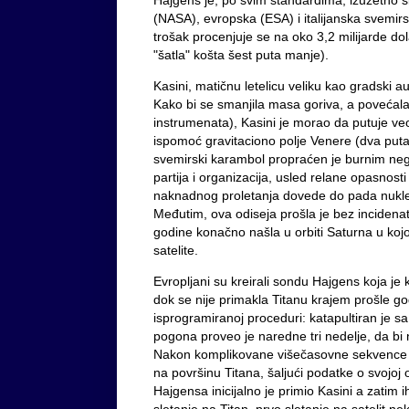
(NASA), evropska (ESA) i italijanska svemir
trošak procenjuje se na oko 3,2 milijarde dola
"šatla" košta šest puta manje).
Kasini, matičnu letelicu veliku kao gradski a
Kako bi se smanjila masa goriva, a povećala 
instrumenata), Kasini je morao da putuje v
ispomoć gravitaciono polje Venere (dva puta)
svemirski karambol propraćen je burnim ne
partija i organizacija, usled relane opasnosti
naknadnog proletanja dovede do pada nukle
Međutim, ova odiseja prošla je bez incidenata
godine konačno našla u orbiti Saturna u kojo
satelite.
Evropljani su kreirali sondu Hajgens koja je
dok se nije primakla Titanu krajem prošle g
isprogramiranoj proceduri: katapultiran je s
pogona proveo je naredne tri nedelje, da bi
Nakon komplikovane višečasovne sekvence k
na površinu Titana, šaljući podatke o svojoj
Hajgensa inicijalno je primio Kasini a zatim i