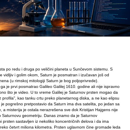
sta po redu i druga po veličini planeta u Sunčevom sistemu. S
e vidljiv i golim okom, Saturn je posmatran i izučavan još od
mena (u rimskoj mitologiji Saturn je bog poljoprivrede).
a je prvi posmatrao Galileo Galilej 1610. godine ali nije ispravno
no što je video. U to vreme Galilej je Saturnov prsten mogao da
"iz profila", kao tanku crtu preko planetarnog diska, a ne kao elipsu
to je pogrešno pretpostavio da Saturn ima dva satelita, po jedan sa
, a misterija je ostala nerazrešena sve dok Kristijan Hajgens nije
o Saturnovu geometriju. Danas znamo da je Saturnov
i prsten sastavljen iz nekoliko koncentričnih delova i da ima
reko četvrt miliona kilometra. Prsten uglavnom čine gromade leda