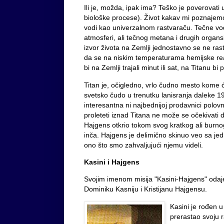
Ili je, možda, ipak ima? Teško je poverovati
biološke procese). Život kakav mi poznajemo 
vodi kao univerzalnom rastvaraču. Tečne vo
atmosferi, ali tečnog metana i drugih organsk
izvor života na Zemlji jednostavno se ne ra
da se na niskim temperaturama hemijske reak
bi na Zemlji trajali minut ili sat, na Titanu bi 
Titan je, očigledno, vrlo čudno mesto kome
svetsko čudo u trenutku lanisranja daleke 19
interesantna ni najbednijoj prodavnici polov
proleteti iznad Titana ne može se očekivati d
Hajgens otkrio tokom svog kratkog ali burno
inča. Hajgens je delimično skinuo veo sa je
ono što smo zahvaljujući njemu videli.
Kasini i Hajgens
Svojim imenom misija "Kasini-Hajgens" odaje
Dominiku Kasniju i Kristijanu Hajgensu.
Kasini je rođen u
prerastao svoju r