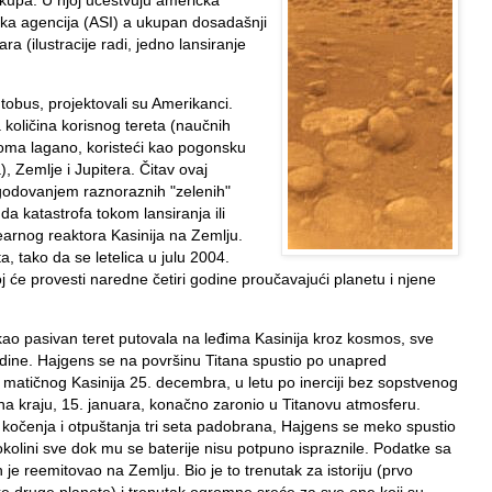
ska agencija (ASI) a ukupan dosadašnji
ra (ilustracije radi, jedno lansiranje
utobus, projektovali su Amerikanci.
količina korisnog tereta (naučnih
eoma lagano, koristeći kao pogonsku
, Zemlje i Jupitera. Čitav ovaj
godovanjem raznoraznih "zelenih"
 da katastrofa tokom lansiranja ili
arnog reaktora Kasinija na Zemlju.
, tako da se letelica u julu 2004.
j će provesti naredne četiri godine proučavajući planetu i njene
 kao pasivan teret putovala na leđima Kasinija kroz kosmos, sve
odine. Hajgens se na površinu Titana spustio po unapred
a matičnog Kasinija 25. decembra, u letu po inerciji bez sopstvenog
 na kraju, 15. januara, konačno zaronio u Titanovu atmosferu.
očenja i otpuštanja tri seta padobrana, Hajgens se meko spustio
 okolini sve dok mu se baterije nisu potpuno ispraznile. Podatke sa
h je reemitovao na Zemlju. Bio je to trenutak za istoriju (prvo