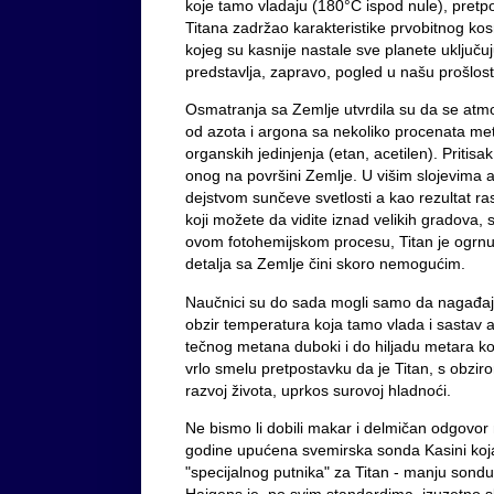
koje tamo vladaju (180°C ispod nule), pretpo
Titana zadržao karakteristike prvobitnog kos
kojeg su kasnije nastale sve planete uključuj
predstavlja, zapravo, pogled u našu prošlost
Osmatranja sa Zemlje utvrdila su da se atmo
od azota i argona sa nekoliko procenata met
organskih jedinjenja (etan, acetilen). Pritisa
onog na površini Zemlje. U višim slojevima
dejstvom sunčeve svetlosti a kao rezultat r
koji možete da vidite iznad velikih gradova,
ovom fotohemijskom procesu, Titan je ogrnu
detalja sa Zemlje čini skoro nemogućim.
Naučnici su do sada mogli samo da nagađaju
obzir temperatura koja tamo vlada i sastav 
tečnog metana duboki i do hiljadu metara koj
vrlo smelu pretpostavku da je Titan, s obzir
razvoj života, uprkos surovoj hladnoći.
Ne bismo li dobili makar i delmičan odgovor 
godine upućena svemirska sonda Kasini koja
"specijalnog putnika" za Titan - manju sond
Hajgens je, po svim standardima, izuzetno s