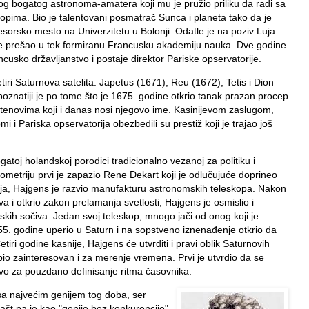
nog bogatog astronoma-amatera koji mu je pružio priliku da radi sa
kopima. Bio je talentovani posmatrač Sunca i planeta tako da je
sorsko mesto na Univerzitetu u Bolonji. Odatle je na poziv Luja
e prešao u tek formiranu Francusku akademiju nauka. Dve godine
ncusko državljanstvo i postaje direktor Pariske opservatorije.
četiri Saturnova satelita: Japetus (1671), Reu (1672), Tetis i Dion
poznatiji je po tome što je 1675. godine otkrio tanak prazan procep
tenovima koji i danas nosi njegovo ime. Kasinijevom zaslugom,
i i Pariska opservatorija obezbedili su prestiž koji je trajao još
atoj holandskoj porodici tradicionalno vezanoj za politiku i
eometriju prvi je zapazio Rene Dekart koji je odlučujuće doprineo
ja, Hajgens je razvio manufakturu astronomskih teleskopa. Nakon
va i otkrio zakon prelamanja svetlosti, Hajgens je osmislio i
pskih sočiva. Jedan svoj teleskop, mnogo jači od onog koji je
655. godine uperio u Saturn i na sopstveno iznenađenje otkrio da
tiri godine kasnije, Hajgens će utvrditi i pravi oblik Saturnovih
io zainteresovan i za merenje vremena. Prvi je utvrdio da se
tvo za pouzdano definisanje ritma časovnika.
a najvećim genijem tog doba, ser
št pa je kao "genije bez konkurencije"