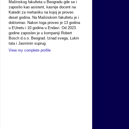
Mašinskog fakulteta u Beogradu gde se i
zaposlio kao asistent, kasnije docent na
Katedri za mehaniku na kojoj je proveo
deset godina. Na Mašinskom fakultetu je i
doktorirao. Nakon toga proveo je 13 godina
u EUnetu i 10 godina u Endavi. Od 2023.
godine zaposlen je u kompaniji Robert
Bosch d.o.o. Beograd. Iznad svega, Lukin
tata i Jasminin suprug.
View my complete profile