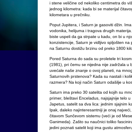
i stene veličine od nekoliko centimetra do v
jednog kilometra: kada bi se materijal čitav
kilometara u prečniku.
Poput Jupitera, i Saturn je gasoviti džin. Im
vodonika, helijuma i tragova drugih materij
biste uspeli da ga strpate u kadu, on bi u nj
konzistencije, Saturn je vidljivo spljošten n
na Saturnu dostižu brzinu od preko 1800 ki
Pored Saturna do sada su proletele tri kosmi
(1981), pri čemu se nijedna nije zadržala u b
uvećale naše znanje o ovoj planeti, na mnog
Saturnovih prstenova? Kada su nastali i kol
razmera? Na koji način Saturn odašilje u ko
Saturn ima preko 30 satelita od kojih su mno
primer, bleštavi Enceladus, najsjajnije telo 
Japetus, satelit sa dva lica: jednim sjajnim
Ipak, daleko najinteresantniji je onaj najveći, 
čitavom Sunčevom sistemu (veći je od Mese
Ganimeda). Zašto su naučnici toliko fascinir
jedini poznati satelit koji ima gustu atmosf