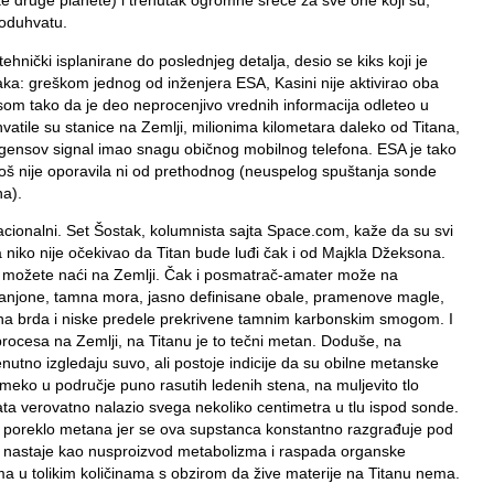
eke druge planete) i trenutak ogromne sreće za sve one koji su,
poduhvatu.
hnički isplanirane do poslednjeg detalja, desio se kiks koji je
aka: greškom jednog od inženjera ESA, Kasini nije aktivirao oba
om tako da je deo neprocenjivo vrednih informacija odleteo u
tile su stanice na Zemlji, milionima kilometara daleko od Titana,
ajgensov signal imao snagu običnog mobilnog telefona. ESA je tako
 još nije oporavila ni od prethodnog (neuspelog spuštanja sonde
na).
nzacionalni. Set Šostak, kolumnista sajta Space.com, kaže da su svi
 da niko nije očekivao da Titan bude luđi čak i od Majkla Džeksona.
je možete naći na Zemlji. Čak i posmatrač-amater može na
 kanjone, tamna mora, jasno definisane obale, pramenove magle,
ena brda i niske predele prekrivene tamnim karbonskim smogom. I
procesa na Zemlji, na Titanu je to tečni metan. Doduše, na
nutno izgledaju suvo, ali postoje indicije da su obilne metanske
meko u područje puno rasutih ledenih stena, na muljevito tlo
a verovatno nalazio svega nekoliko centimetra u tlu ispod sonde.
e poreklo metana jer se ova supstanca konstantno razgrađuje pod
i nastaje kao nusproizvod metabolizma i raspada organske
 ima u tolikim količinama s obzirom da žive materije na Titanu nema.