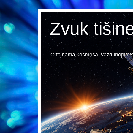
Zvuk tišin
O tajnama kosmosa, vazduhoplovstvu