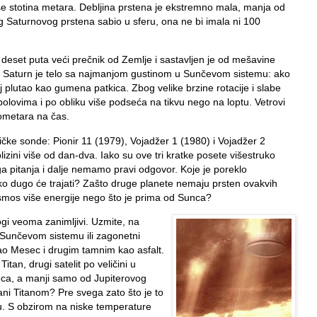
iše stotina metara. Debljina prstena je ekstremno mala, manja od
og Saturnovog prstena sabio u sferu, ona ne bi imala ni 100
a deset puta veći prečnik od Zemlje i sastavljen je od mešavine
a. Saturn je telo sa najmanjom gustinom u Sunčevom sistemu: ako
oj plutao kao gumena patkica. Zbog velike brzine rotacije i slabe
a polovima i po obliku više podseća na tikvu nego na loptu. Vetrovi
lometara na čas.
čke sonde: Pionir 11 (1979), Vojadžer 1 (1980) i Vojadžer 2
lizini više od dan-dva. Iako su ove tri kratke posete višestruko
a pitanja i dalje nemamo pravi odgovor. Koje je poreklo
iko dugo će trajati? Zašto druge planete nemaju prsten ovakvih
smos više energije nego što je prima od Sunca?
gi veoma zanimljivi. Uzmite, na
u Sunčevom sistemu ili zagonetni
 kao Mesec i drugim tamnim kao asfalt.
Titan, drugi satelit po veličini u
ca, a manji samo od Jupiterovog
ani Titanom? Pre svega zato što je to
eru. S obzirom na niske temperature