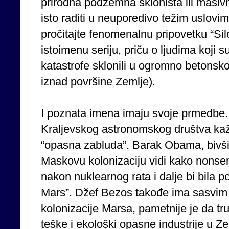
prirodna podzemna skloništa ili masiv
isto raditi u neuporedivo težim uslovi
pročitajte fenomenalnu pripovetku “Silo
istoimenu seriju, priču o ljudima koj
katastrofe sklonili u ogromno betonsko
iznad površine Zemlje).
I poznata imena imaju svoje prmedbe. 
Kraljevskog astronomskog društva ka
“opasna zabluda”. Barak Obama, bivši 
Maskovu kolonizaciju vidi kako nonsen
nakon nuklearnog rata i dalje bi bila 
Mars”. Džef Bezos takođe ima sasvim 
kolonizacije Marsa, pametnije je da tr
teške i ekološki opasne industrije u Ze