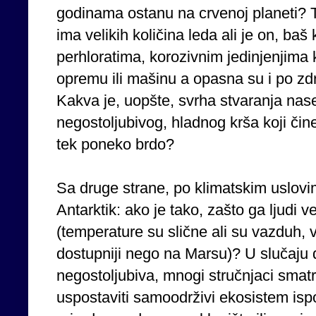
godinama ostanu na crvenoj planeti? 
ima velikih količina leda ali je on, baš 
perhloratima, korozivnim jedinjenjima
opremu ili mašinu a opasna su i po zdr
Kakva je, uopšte, svrha stvaranja na
negostoljubivog, hladnog krša koji čin
tek poneko brdo?
Sa druge strane, po klimatskim uslovim
Antarktik: ako je tako, zašto ga ljudi 
(temperature su slične ali su vazduh,
dostupniji nego na Marsu)? U slučaju 
negostoljubiva, mnogi stručnjaci smat
uspostaviti samoodrživi ekosistem ispo