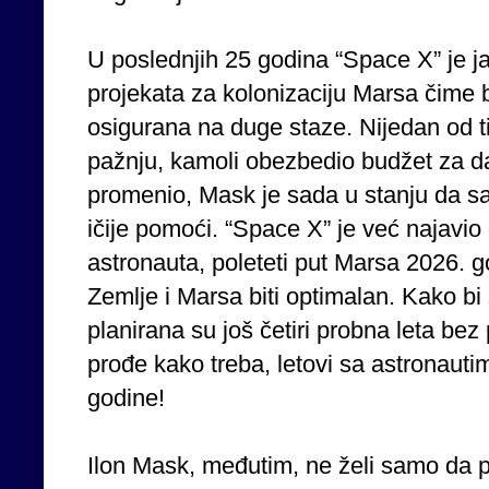
U poslednjih 25 godina “Space X” je ja
projekata za kolonizaciju Marsa čime 
osigurana na duge staze. Nijedan od t
pažnju, kamoli obezbedio budžet za dal
promenio, Mask je sada u stanju da s
ičije pomoći. “Space X” je već najavio 
astronauta, poleteti put Marsa 2026. 
Zemlje i Marsa biti optimalan. Kako bi s
planirana su još četiri probna leta be
prođe kako treba, letovi sa astronauti
godine!
Ilon Mask, međutim, ne želi samo da