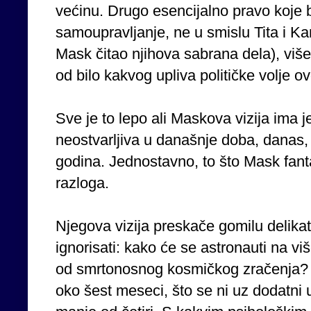
većinu. Drugo esencijalno pravo koje bi
samoupravljanje, ne u smislu Tita i Ka
Mask čitao njihova sabrana dela), više
od bilo kakvog upliva političke volje ov
Sve je to lepo ali Maskova vizija ima 
neostvarljiva u današnje doba, danas, s
godina. Jednostavno, to što Mask fanta
razloga.
Njegova vizija preskače gomilu delika
ignorisati: kako će se astronauti na v
od smrtonosnog kosmičkog zračenja? P
oko šest meseci, što se ni uz dodatni