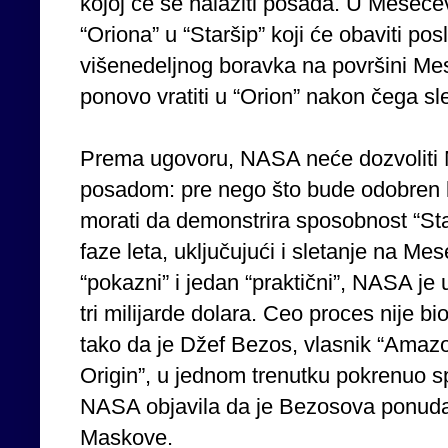
kojoj će se nalaziti posada. U Mesečevo
“Oriona” u “Staršip” koji će obaviti po
višenedeljnog boravka na površini Mes
ponovo vratiti u “Orion” nakon čega sl
Prema ugovoru, NASA neće dozvoliti 
posadom: pre nego što bude odobren l
morati da demonstrira sposobnost “St
faze leta, uključujući i sletanje na Me
“pokazni” i jedan “praktični”, NASA je
tri milijarde dolara. Ceo proces nije b
tako da je Džef Bezos, vlasnik “Amaz
Origin”, u jednom trenutku pokrenuo sp
NASA objavila da je Bezosova ponuda 
Maskove.