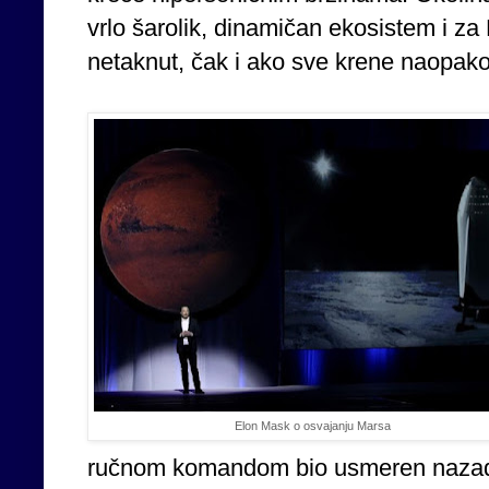
vrlo šarolik, dinamičan ekosistem i za
netaknut, čak i ako sve krene naopako
Elon Mask o osvajanju Marsa
ručnom komandom bio usmeren nazad 