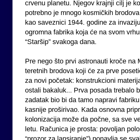
crvenu planetu. Njegov krajnji cilj je 
potrebno je mnogo kosmičkih brodova
kao saveznici 1944. godine za invazij
ogromna fabrika koja će na svom vrhu
“Staršip” svakoga dana.
Pre nego što prvi astronauti kroče na 
teretnih brodova koji će za prve poset
za novi početak: konstrukcioni materij
ostali bakaluk... Prva posada trebalo b
zadatak bio bi da tamo napravi fabriku g
kasnije proširivao. Kada osnovna pri
kolonizacija može da počne, sa sve v
letu. Računica je prosta: povoljan pol
“prozor za lansiranje”) ponavlja se s