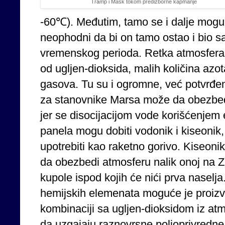
Tramp i Mask tokom predizborne kapmanje
-60℃). Međutim, tamo se i dalje mogu 
neophodni da bi on tamo ostao i bio
vremenskog perioda. Retka atmosfera
od ugljen-dioksida, malih količina azot
gasova. Tu su i ogromne, već potvrđen
za stanovnike Marsa može da obezbedi 
jer se disocijacijom vode korišćenjem 
panela mogu dobiti vodonik i kiseoni
upotrebiti kao raketno gorivo. Kiseoni
da obezbedi atmosferu nalik onoj na Ze
kupole ispod kojih će nići prva naselj
hemijskih elemenata moguće je proizve
kombinaciji sa ugljen-dioksidom iz at
da uzgajaju raznovrsne poljoprivredne