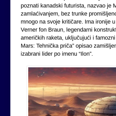
poznati kanadski futurista, nazvao je
zamlaćivanjem, bez trunke promišljenos
mnogo na svoje kritičare. Ima ironije u
Verner fon Braun, legendarni konstruk
američkih raketa, uključujući i famozni 
Mars: Tehnička priča” opisao zamišljen
izabrani lider po imenu “Ilon”.