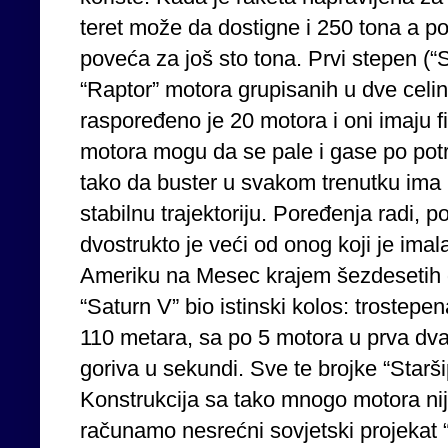
teret može da dostigne i 250 tona a po
poveća za još sto tona. Prvi stepen (
“Raptor” motora grupisanih u dve celi
raspoređeno je 20 motora i oni imaju f
motora mogu da se pale i gase po potre
tako da buster u svakom trenutku ima i
stabilnu trajektoriju. Poređenja radi, po
dvostrukto je veći od onog koji je imal
Ameriku na Mesec krajem šezdesetih go
“Saturn V” bio istinski kolos: trostepe
110 metara, sa po 5 motora u prva dva 
goriva u sekundi. Sve te brojke “Starš
Konstrukcija sa tako mnogo motora nij
računamo nesrećni sovjetski projekat “N