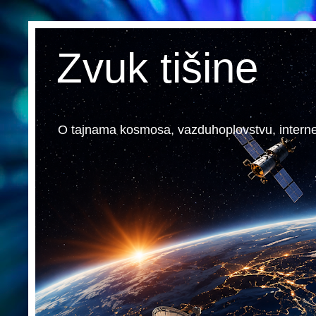
Zvuk tišine
O tajnama kosmosa, vazduhoplovstvu, internetu