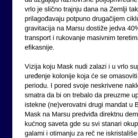
vrlo je slično trajnju dana na Zemlji ta
prilagođavaju potpuno drugačijem ciklu
gravitacija na Marsu dostiže jedva 40
transport i rukovanje masivnim teretim
efikasnije.
Vizija koju Mask nudi zalazi i u vrlo su
uređenje kolonije koja će se omasovit
periodu. I pored svoje neskrivene na
smatra da bi on trebalo da preuzme 
istekne (ne)verovatni drugi mandat u 
Mask na Marsu predviđa direktnu demok
kućnog saveta gde su svi stanari okupl
galami i otimanju za reč ne iskristališe 