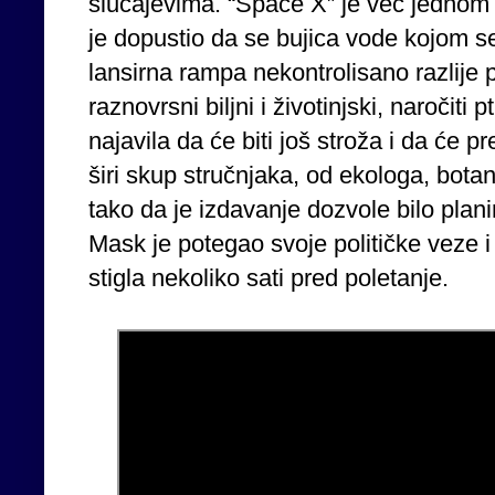
slučajevima. “Space X” je već jednom 
je dopustio da se bujica vode kojom se
lansirna rampa nekontrolisano razlije po
raznovrsni biljni i životinjski, naročiti 
najavila da će biti još stroža i da će 
širi skup stručnjaka, od ekologa, bota
tako da je izdavanje dozvole bilo plan
Mask je potegao svoje političke veze i
stigla nekoliko sati pred poletanje.