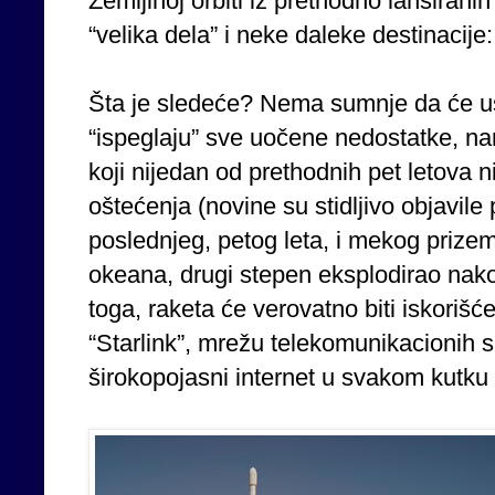
Zemljinoj orbiti iz prethodno lansiranih
“velika dela” i neke daleke destinacije
Šta je sledeće? Nema sumnje da će usle
“ispeglaju” sve uočene nedostatke, nar
koji nijedan od prethodnih pet letova ni
oštećenja (novine su stidljivo objavil
poslednjeg, petog leta, i mekog prizem
okeana, drugi stepen eksplodirao nak
toga, raketa će verovatno biti iskoriš
“Starlink”, mrežu telekomunikacionih sa
širokopojasni internet u svakom kutku