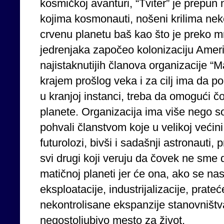
kosmičkoj avanturi, “Tviter” je prepun n
kojima kosmonauti, nošeni krilima neke
crvenu planetu baš kao što je preko 
jedrenjaka započeo kolonizaciju Ameri
najistaknutijih članova organizacije “
krajem prošlog veka i za cilj ima da po
u kranjoj instanci, treba da omogući č
planete. Organizacija ima više nego so
pohvali članstvom koje u velikoj većini 
futurolozi, bivši i sadašnji astronauti,
svi drugi koji veruju da čovek ne sme
matičnoj planeti jer će ona, ako se n
eksploatacije, industrijalizacije, prate
nekontrolisane ekspanzije stanovništva,
negostoljubivo mesto za život.