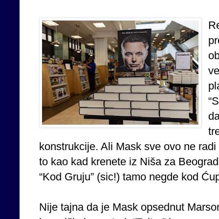
Re
pr
ob
ve
pl
“S
da
tr
konstrukcije. Ali Mask sve ovo ne rad
to kao kad krenete iz Niša za Beograd
“Kod Gruju” (sic!) tamo negde kod Ćup
Nije tajna da je Mask opsednut Mars