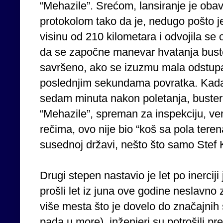
“Mehazile”. Srećom, lansiranje je obav
protokolom tako da je, nedugo pošto j
visinu od 210 kilometara i odvojila s
da se započne manevar hvatanja buster
savršeno, ako se izuzmu mala odstupan
poslednjim sekundama povratka. Kada 
sedam minuta nakon poletanja, buster
“Mehazile”, spreman za inspekciju, ver
rečima, ovo nije bio “koš sa pola teren
susednoj državi, nešto što samo Stef 
Drugi stepen nastavio je let po inercij
prošli let iz juna ove godine neslavno z
više mesta što je dovelo do značajnih s
pada u more), inženjeri su potrošili pr