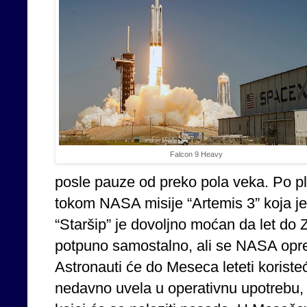
Falcon 9 Heavy
posle pauze od preko pola veka. Po pla
tokom NASA misije “Artemis 3” koja je
“Staršip” je dovoljno moćan da let do Z
potpuno samostalno, ali se NASA oprede
Astronauti će do Meseca leteti korist
nedavno uvela u operativnu upotrebu,