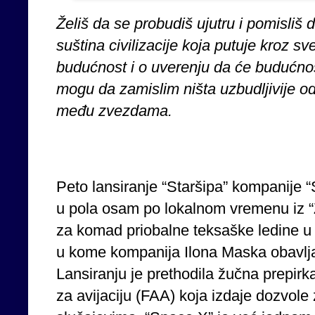
Želiš da se probudiš ujutru i pomisliš d
suština civilizacije koja putuje kroz s
budućnost i o uverenju da će budućnost 
mogu da zamislim ništa uzbudljivije 
među zvezdama.
Peto lansiranje “Staršipa” kompanije 
u pola osam po lokalnom vremenu iz 
za komad priobalne teksaške ledine u 
u kome kompanija Ilona Maska obavlja 
Lansiranju je prethodila žučna prepir
za avijaciju (FAA) koja izdaje dozvole