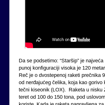
Da se podsetimo: “Staršip” je najveća 
punoj konfiguraciji visoka je 120 meta
Reč je o dvostepenoj raketi prečnika 
od nerđajućeg čelika, koja kao gorivo 
tečni kiseonik (LOX). Raketa u nisku 
teret od 100 do 150 tona, pod uslovo
koriste. Kada je raketa napravljena za