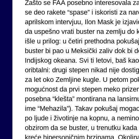
Zašto se FAA posebno interesovala za o
se deo rakete “spase” i iskoristi za n
aprilskom intervjuu, Ilon Mask je izj
da uspešno vrati buster na zemlju do 
išle u prilog: u četiri prethodna pokuš
buster bi pao u Meksički zaliv dok bi
Indijskog okeana. Svi ti letovi, baš kao 
oribtalni: drugi stepen nikad nije dos
za let oko Zemljine kugle. U petom po
mogućnost da prvi stepen meko prizemlj
posebna “klešta” montirana na lansirn
ime “Mehazila”). Takav pokušaj mogao
po ljude i životinje na kopnu, a nemino
obzirom da se buster, u trenutku kada
kreće hipersoničnim brzinama. Okolin