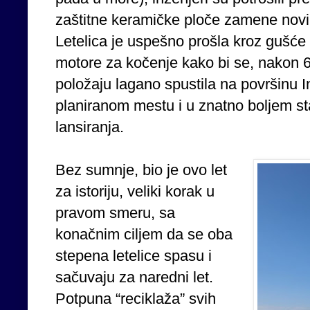
zaštitne keramičke ploče zamene novim
Letelica je uspešno prošla kroz gušće 
motore za kočenje kako bi se, nakon 6
položaju lagano spustila na površinu 
planiranom mestu i u znatno boljem s
lansiranja.
Bez sumnje, bio je ovo let
za istoriju, veliki korak u
pravom smeru, sa
konačnim ciljem da se oba
stepena letelice spasu i
sačuvaju za naredni let.
Potpuna “reciklaža” svih