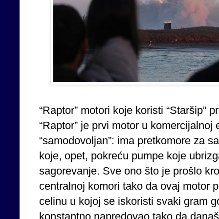
“Raptor” motori koje koristi “Staršip” 
“Raptor” je prvi motor u komercijalnoj e
“samodovoljan”: ima pretkomore za sa
koje, opet, pokreću pumpe koje ubriz
sagorevanje. Sve ono što je prošlo k
centralnoj komori tako da ovaj motor
celinu u kojoj se iskoristi svaki gram 
konstantno napredovao tako da današ