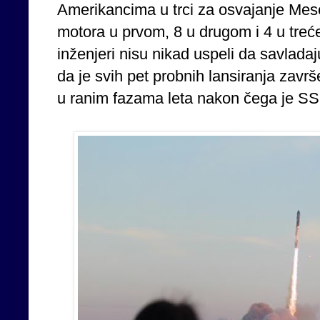
Amerikancima u trci za osvajanje Mes
motora u prvom, 8 u drugom i 4 u treće
inženjeri nisu nikad uspeli da savladaj
da je svih pet probnih lansiranja zav
u ranim fazama leta nakon čega je SS