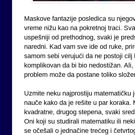
Maskove fantazije posledica su njegov
vreme nižu kao na pokretnoj traci. Svak
uspešniji od prethodnog, svaki je pre
naredni. Kad vam sve ide od ruke, pri
samom sebi verujući da ne postoji cilj ko
komplikovan da bi bio nedostižan. Ali,
problem može da postane toliko složen
Uzmite neku najprostiju matematičku j
nauče kako da je rešite u par koraka.
kvadratne, drugog stepena, svaki sred
Oni koji su studirali matematiku ili nek
se očešali o jednačine trećeg i četvrto