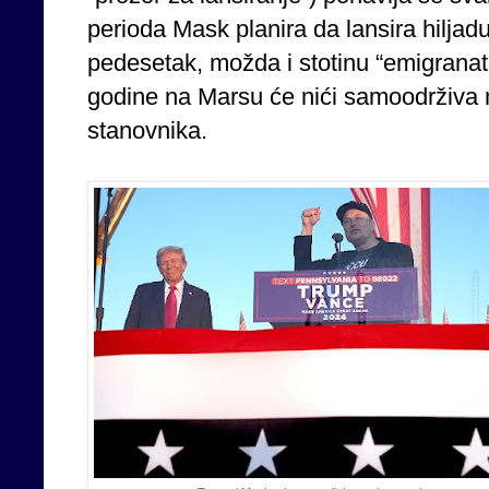
perioda Mask planira da lansira hilja
pedesetak, možda i stotinu “emigrana
godine na Marsu će nići samoodrživa 
stanovnika.