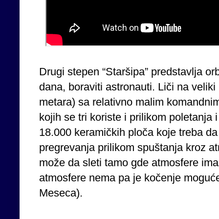
Drugi stepen “Staršipa” predstavlja or
dana, boraviti astronauti. Liči na velik
metara) sa relativno malim komandni
kojih se tri koriste i prilikom poletanja
18.000 keramičkih ploča koje treba da
pregrevanja prilikom spuštanja kroz a
može da sleti tamo gde atmosfere ima (
atmosfere nema pa je kočenje moguće
Meseca).