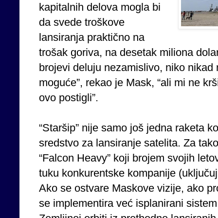
kapitalnih delova mogla bi
da svede troškove
lansiranja praktično na
trošak goriva, na desetak miliona dola
brojevi deluju nezamislivo, niko nikad 
moguće”, rekao je Mask, “ali mi ne kr
ovo postigli”.
“Staršip” nije samo još jedna raketa koj
sredstvo za lansiranje satelita. Za ta
“Falcon Heavy” koji brojem svojih let
tuku konkurentske kompanije (uključuju
Ako se ostvare Maskove vizije, ako pro
se implementira već isplanirani sistem