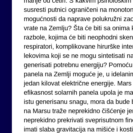
manje od četiri. S kakvim psihološkim 
susresti putnici ograničeni na monoton
mogućnosti da naprave polukružni zaok
vrate na Zemlju? Šta će biti sa onima 
razbole, kojima će biti neophodni ske
respiratori, komplikovane hirurške inte
lekovima koji se ne mogu sintetisati 
generisati potrebnu energiju? Pomoću
panela na Zemlji moguće je, u idelanim
jedan kilovat električne energije. Mars
efikasnost solarnih panela upola je ma
istu generisanu snagu, mora da bude b
na Marsu traže neprekidno čišćenje jer 
neprekidno prekrivati sveprisutnom f
imati slaba gravitacija na mišiće i kost