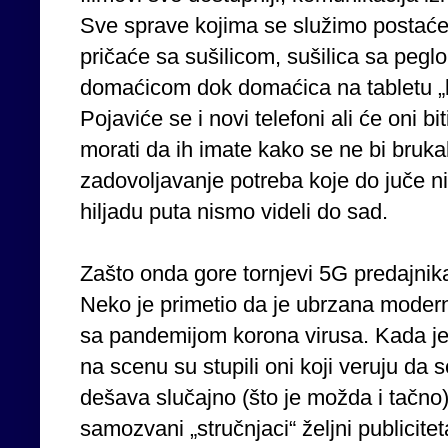
Sve sprave kojima se služimo postać
pričaće sa sušilicom, sušilica sa peg
domaćicom dok domaćica na tabletu „bi
Pojaviće se i novi telefoni ali će oni bi
morati da ih imate kako se ne bi brukal
zadovoljavanje potreba koje do juče nis
hiljadu puta nismo videli do sad.
Zašto onda gore tornjevi 5G predajnika 
Neko je primetio da je ubrzana modern
sa pandemijom korona virusa. Kada je
na scenu su stupili oni koji veruju da
dešava slučajno (što je možda i tačno
samozvani „stručnjaci“ željni publicite