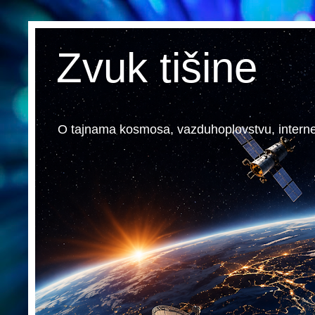
Zvuk tišine
O tajnama kosmosa, vazduhoplovstvu, internetu