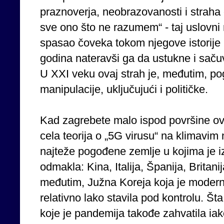
praznoverja, neobrazovanosti i straha
sve ono što ne razumem“ - taj uslovni
spasao čoveka tokom njegove istorije 
godina nateravši ga da ustukne i sačuv
U XXI veku ovaj strah je, međutim, p
manipulacije, uključujući i političke.
Kad zagrebete malo ispod površine ove
cela teorija o „5G virusu“ na klimavim
najteže pogođene zemlje u kojima je 
odmakla: Kina, Italija, Španija, Britan
međutim, Južna Koreja koja je moderni
relativno lako stavila pod kontrolu. Št
koje je pandemija takođe zahvatila ia