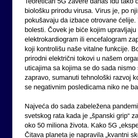
Teoretičari 5G zavere danas idu tako 
biološku prirodu virusa. Virus je, po n
pokušavaju da izbace otrovane ćelije. 
bolesti. Čovek je biće kojim upravljaju 
elektrokardiogram ili encefalogram zap
koji kontrolišu naše vitalne funkcije. B
prirodni električni tokovi u našem or
uticajima sa kojima se do sada nismo sr
zapravo, sumanuti tehnološki razvoj koj
se negativnim posledicama niko ne ba
Najveća do sada zabeležena pandemij
svetskog rata kada je „španski grip“ za
oko 50 miliona života. Kako 5G „ekspe
Čitava planeta je napravila „kvantni sk