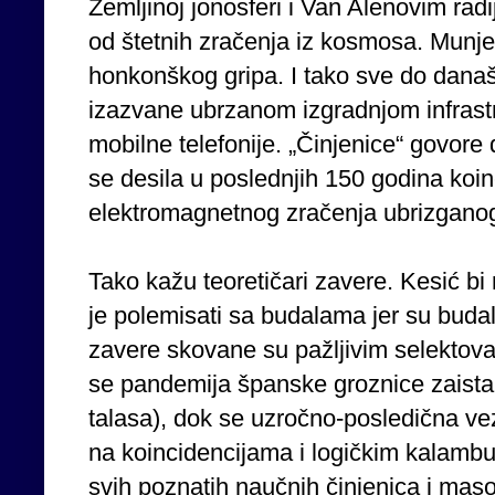
Zemljinoj jonosferi i Van Alenovim radi
od štetnih zračenja iz kosmosa. Munje
honkonškog gripa. I tako sve do današ
izazvane ubrzanom izgradnjom infrast
mobilne telefonije. „Činjenice“ govore
se desila u poslednjih 150 godina koi
elektromagnetnog zračenja ubrizganog
Tako kažu teoretičari zavere. Kesić bi 
je polemisati sa budalama jer su budal
zavere skovane su pažljivim selektova
se pandemija španske groznice zaista
talasa), dok se uzročno-posledična vez
na koincidencijama i logičkim kalamburi
svih poznatih naučnih činjenica i mas