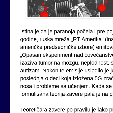
Istina je da je paranoja počela i pre 
godine, ruska mreža „RT Amerika“ (i
američke predsedničke izbore) emitov
„Opasan eksperiment nad čovečanstvo
izaziva tumor na mozgu, neplodnost, st
autizam. Nakon te emisije usledilo je j
poslednja o deci koja izložena 5G zra
nosa i probleme sa učenjem. Kada se 
formulisana teorija zavere pala je na p
Teoretičara zavere po pravilu je lako pr