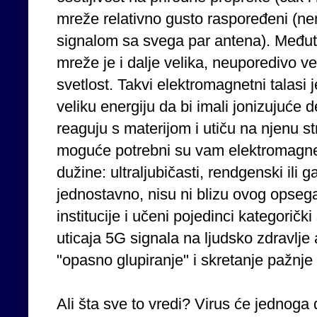
mreže relativno gusto raspoređeni (nem
signalom sa svega par antena). Međut
mreže je i dalje velika, neuporedivo 
svetlost. Takvi elektromagnetni talas
veliku energiju da bi imali jonizujuće 
reaguju s materijom i utiču na njenu st
moguće potrebni su vam elektromagnet
dužine: ultraljubičasti, rendgenski ili
jednostavno, nisu ni blizu ovog opsega
institucije i učeni pojedinci kategorič
uticaja 5G signala na ljudsko zdravlje a
"opasno glupiranje" i skretanje pažnj
Ali šta sve to vredi? Virus će jednoga d