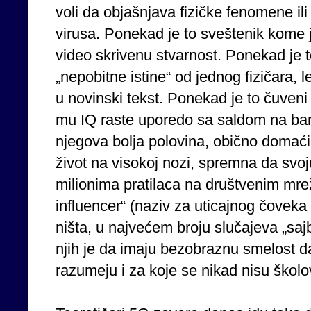
voli da objašnjava fizičke fenomene ili 
virusa. Ponekad je to sveštenik kome 
video skrivenu stvarnost. Ponekad je t
„nepobitne istine“ od jednog fizičara, 
u novinski tekst. Ponekad je to čuveni s
mu IQ raste uporedo sa saldom na ban
njegova bolja polovina, obično domaćic
život na visokoj nozi, spremna da svo
milionima pratilaca na društvenim mr
influencer“ (naziv za uticajnog čoveka 
ništa, u najvećem broju slučajeva „saj
njih je da imaju bezobraznu smelost d
razumeju i za koje se nikad nisu školov