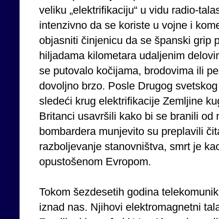
veliku „elektrifikaciju“ u vidu radio-tal
intenzivno da se koriste u vojne i kom
objasniti činjenicu da se španski grip 
hiljadama kilometara udaljenim delov
se putovalo kočijama, brodovima ili pe
dovoljno brzo. Posle Drugog svetskog 
sledeći krug elektrifikacije Zemljine ku
Britanci usavršili kako bi se branili 
bombardera munjevito su preplavili čit
razboljevanje stanovništva, smrt je ka
opustošenom Evropom.
Tokom šezdesetih godina telekomunikac
iznad nas. Njihovi elektromagnetni tala