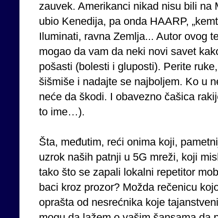
zauvek. Amerikanci nikad nisu bili na 
ubio Kenedija, pa onda HAARP, „kemtr
Iluminati, ravna Zemlja... Autor ovog t
mogao da vam da neki novi savet kak
pošasti (bolesti i gluposti). Perite ruke,
šišmiše i nadajte se najboljem. Ko u n
neće da škodi. I obavezno čašica raki
to ime…).
Šta, međutim, reći onima koji, pametniji
uzrok naših patnji u 5G mreži, koji mis
tako što se zapali lokalni repetitor mobi
baci kroz prozor? Možda rečenicu koj
oprašta od nesrećnika koje tajanstveni 
mogu da lažem o vašim šansama da prež