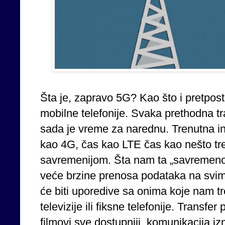
Šta je, zapravo 5G? Kao što i pretposta
mobilne telefonije. Svaka prethodna traj
sada je vreme za narednu. Trenutna i
kao 4G, čas kao LTE čas kao nešto t
savremenijom. Šta nam ta „savremeno
veće brzine prenosa podataka na svim
će biti uporedive sa onima koje nam t
televizije ili fiksne telefonije. Transfer
filmovi sve dostupniji, komunikacija iz