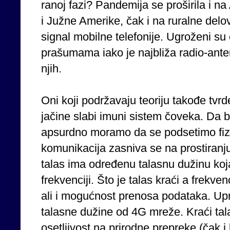
ranoj fazi? Pandemija se proširila i n
i Južne Amerike, čak i na ruralne delo
signal mobilne telefonije. Ugroženi s
prašumama iako je najbliža radio-ante
njih.
Oni koji podržavaju teoriju takođe tvr
jačine slabi imuni sistem čoveka. Da b
apsurdno moramo da se podsetimo fizi
komunikacija zasniva se na prostiranj
talas ima određenu talasnu dužinu koj
frekvenciji. Što je talas kraći a frekve
ali i mogućnost prenosa podataka. Upr
talasne dužine od 4G mreže. Kraći tal
osetljivost na prirodne prepreke (čak i 