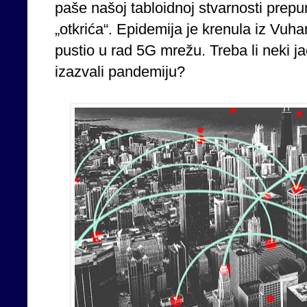
paše našoj tabloidnoj stvarnosti prepu
„otkrića“. Epidemija je krenula iz Vuha
pustio u rad 5G mrežu. Treba li neki j
izazvali pandemiju?