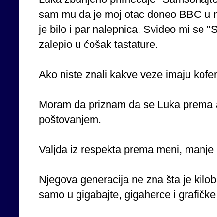
sam mu da je moj otac doneo BBC u 
je bilo i par nalepnica. Svideo mi se
zalepio u ćošak tastature.
Ako niste znali kakve veze imaju koferi
Moram da priznam da se Luka prema a
poštovanjem.
Valjda iz respekta prema meni, manje 
Njegova generacija ne zna šta je kilo
samo u gigabajte, gigaherce i grafičke 