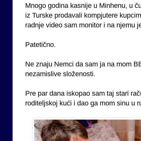
Mnogo godina kasnije u Minhenu, u čuv
iz Turske prodavali kompjutere kupcima
radnje video sam monitor i na njemu j
Patetično.
Ne znaju Nemci da sam ja na mom BB
nezamislive složenosti.
Pre par dana iskopao sam taj stari rač
roditeljskoj kući i dao ga mom sinu u r