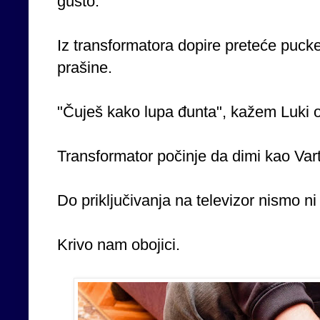
gusto.
Iz transformatora dopire preteće puck
prašine.
"Čuješ kako lupa đunta", kažem Luki o
Transformator počinje da dimi kao Vart
Do priključivanja na televizor nismo ni s
Krivo nam obojici.