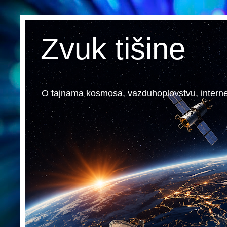
Zvuk tišine
O tajnama kosmosa, vazduhoplovstvu, internetu