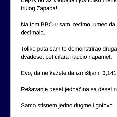
Bejzik od 32 kilobajta i još toliko memo
trulog Zapada!
Na tom BBC-u sam, recimo, umeo da sr
decimala.
Toliko puta sam to demonstrirao druga
dvadeset pet cifara naučio napamet.
Evo, da ne kažete da izmišljam: 3,
Rešavanje deset jednačina sa deset n
Samo stisnem jedno dugme i gotovo.