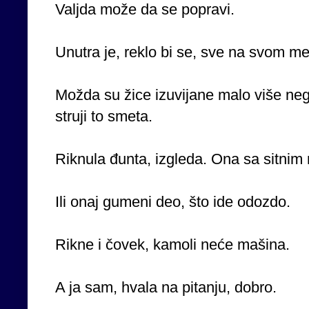
Valjda može da se popravi.
Unutra je, reklo bi se, sve na svom me
Možda su žice izuvijane malo više neg
struji to smeta.
Riknula đunta, izgleda. Ona sa sitnim
Ili onaj gumeni deo, što ide odozdo.
Rikne i čovek, kamoli neće mašina.
A ja sam, hvala na pitanju, dobro.