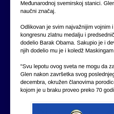
Međunarodnoj svemirskoj stanici. Gle
naučni značaj.
Odlikovan je svim najvažnijim vojnim i 
kongresnu zlatnu medalju i predsedni
dodelio Barak Obama. Sakupio je i dev
njih dodelio mu je i koledž Maskingam 
"Svu lepotu ovog sveta ne mogu da za
Glen nakon završetka svog poslednjeg
decembra, okružen članovima porodic
kojom je u braku proveo preko 70 god