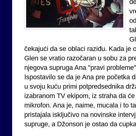
de
vr
od
ta
Gl
čekajući da se oblaci raziđu. Kada je o
Glen se vratio razočaran u sobu za pr
njegova supruga Ana "pravi probleme" 
Ispostavilo se da je Ana pre početka 
u svoju kuću primi potpredsednika d
izabranom TV ekipom, iz straha da će 
mikrofon. Ana je, naime, mucala i to t
pristajala isključivo na novinske inter
supruge, a Džonson je ostao da cupka 