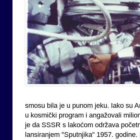
smosu bila je u punom jeku. Iako su A
u kosmički program i angažovali milion
je da SSSR s lakoćom održava početn
lansiranjem "Sputnjika" 1957. godine. N