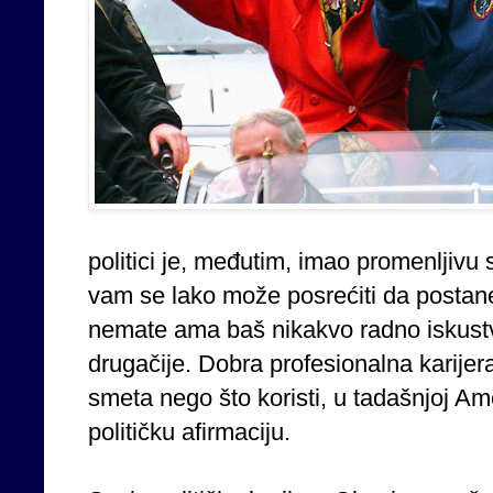
politici je, međutim, imao promenljivu 
vam se lako može posrećiti da postane
nemate ama baš nikakvo radno iskustvo 
drugačije. Dobra profesionalna karijera
smeta nego što koristi, u tadašnjoj Ame
političku afirmaciju.