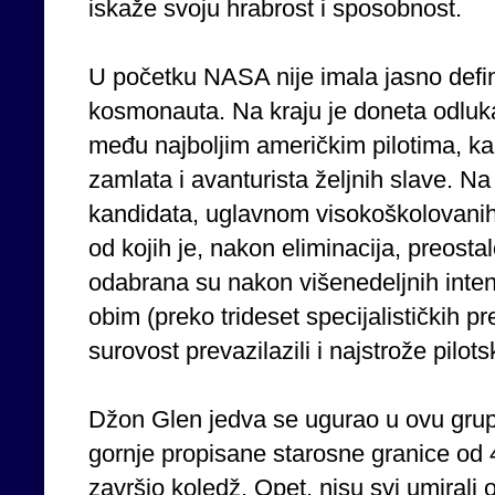
iskaže svoju hrabrost i sposobnost.
U početku NASA nije imala jasno defi
kosmonauta. Na kraju je doneta odluka 
među najboljim američkim pilotima, ka
zamlata i avanturista željnih slave. Na
kandidata, uglavnom visokoškolovanih, 
od kojih je, nakon eliminacija, preost
odabrana su nakon višenedeljnih intenz
obim (preko trideset specijalističkih pr
surovost prevazilazili i najstrože pilot
Džon Glen jedva se ugurao u ovu grupu
gornje propisane starosne granice od 4
završio koledž. Opet, nisu svi umirali 