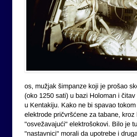
os, mužjak šimpanze koji je prošao sk
(oko 1250 sati) u bazi Holoman i čitav
u Kentakiju. Kako ne bi spavao tokom
elektrode pričvršćene za tabane, kroz
"osvežavajući" elektrošokovi. Bilo je 
"nastavnici" morali da upotrebe i drug