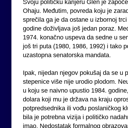
Svoju političku karijeru Glen je započ
Ohaju. Međutim, povreda koju je zara
sprečila ga je da ostane u izbornoj trc
godine doživljava još jedan poraz. Među
1974. konačno uspeva da sedne u senat
još tri puta (1980, 1986, 1992) i tako p
uzastopna senatorska mandata.
Ipak, nijedan njegov pokušaj da se u po
stepenice više nije urodio plodom. N
u koju se naivno upustio 1984. godine
dolara koji mu je država na kraju opros
potpredsednika ili vođu poslaničkog kl
bila je potrebna vizija i političko nad
imao. Nedostatak formalnog obrazovanja,