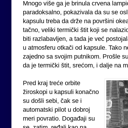
Mnogo više ga je brinula crvena lampic
paradoksalno, pokazivala da su se oslo
kapsulu treba da drže na površini okea
tačno, veliki termički štit koji se nalaz
biti razlabavljen, a tada je već postoj
u atmosferu otkači od kapsule. Tako n
zajedno sa svojim putnikom. Prošle su 
da je termički štit, srećom, i dalje na 
Pred kraj treće orbite
žiroskopi u kapsuli konačno
su došli sebi, čak se i
automatski pilot u dobroj
meri povratio. Događaji su
se, zatim, ređali kao na