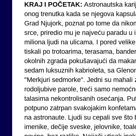
KRAJ I POČETAK:
Astronautska kari
onog trenutka kada se njegova kapsul
Grad Njujork, poznat po tome da nikom
srce, priredio mu je najveću paradu u is
miliona ljudi na ulicama. I pored velike
tiskali po trotoarima, terasama, band
okolnih zgrada pokušavajući da makar
sedam luksuznih kabrioleta, sa Glenom
"Merkjuri sedmorke". Jedni su mahali z
rodoljubive parole, treći samo nemoćn
talasima nekontrolisanih osećanja. Put
potpuno zatrpan svakojakim konfetama
na astronaute. Ljudi su cepali sve što 
imenike, dečije sveske, jelovnike, toal