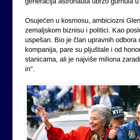
generacija astronauta ubrzo gurnula u 
Osujećen u kosmosu, ambiciozni Glen
zemaljskom biznisu i politici. Kao po
uspešan. Bio je član upravnih odbora n
kompanija, pare su pljuštale i od honor
stanicama, ali je najviše miliona zarad
in".