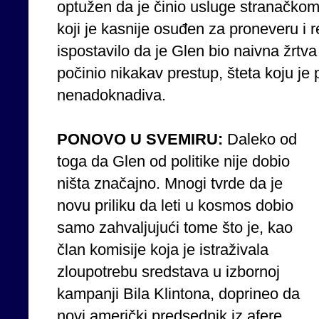
optužen da je činio usluge stranačko
koji je kasnije osuđen za proneveru i r
ispostavilo da je Glen bio naivna žrtv
počinio nikakav prestup, šteta koju je 
nenadoknadiva.
PONOVO U SVEMIRU:
Daleko od
toga da Glen od politike nije dobio
ništa značajno. Mnogi tvrde da je
novu priliku da leti u kosmos dobio
samo zahvaljujući tome što je, kao
član komisije koja je istraživala
zloupotrebu sredstava u izbornoj
kampanji Bila Klintona, doprineo da
novi američki predsednik iz afere