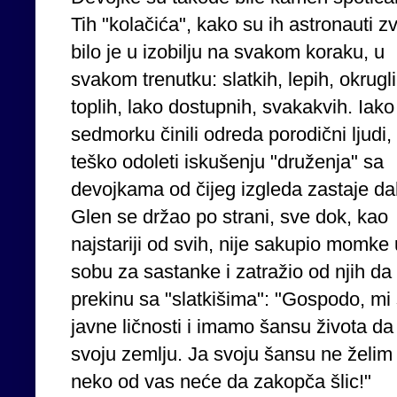
Tih "kolačića", kako su ih astronauti zv
bilo je u izobilju na svakom koraku, u
svakom trenutku: slatkih, lepih, okrugli
toplih, lako dostupnih, svakakvih. Iako
sedmorku činili odreda porodični ljudi, 
teško odoleti iskušenju "druženja" sa
devojkama od čijeg izgleda zastaje da
Glen se držao po strani, sve dok, kao
najstariji od svih, nije sakupio momke 
sobu za sastanke i zatražio od njih da
prekinu sa "slatkišima": "Gospodo, m
javne ličnosti i imamo šansu života da
svoju zemlju. Ja svoju šansu ne želi
neko od vas neće da zakopča šlic!"