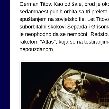
German Titov. Kao od šale, brod je oko
sedamnaest punih orbita sa tri prelet
spuštanjem na sovjetsko tle. Let Titova
suborbitalni skokovi Šeparda i Grisom
je neophodno da se nemoćni "Redsto
raketom "Atlas", koja se na testiranji
nepouzdanom.