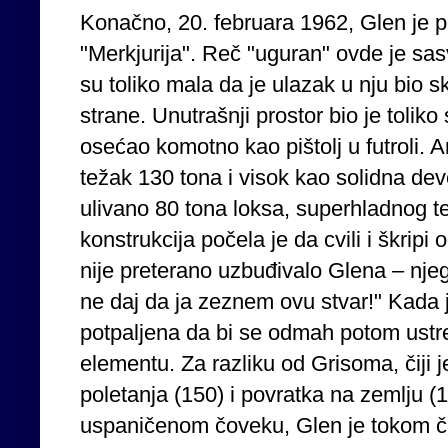
Konačno, 20. februara 1962, Glen je 
"Merkjurija". Reč "uguran" ovde je sasv
su toliko mala da je ulazak u nju bio
strane. Unutrašnji prostor bio je toli
osećao komotno kao pištolj u futroli. A
težak 130 tona i visok kao solidna dev
ulivano 80 tona loksa, superhladnog t
konstrukcija počela je da cvili i škripi
nije preterano uzbuđivalo Glena – njeg
ne daj da ja zeznem ovu stvar!" Kada 
potpaljena da bi se odmah potom ustr
elementu. Za razliku od Grisoma, čiji 
poletanja (150) i povratka na zemlju (
uspaničenom čoveku, Glen je tokom čit