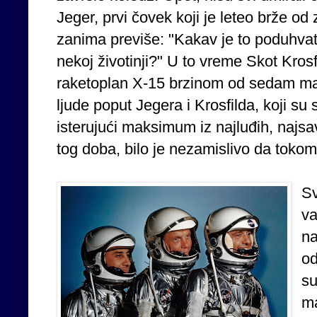
Jeger, prvi čovek koji je leteo brže od 
zanima previše: "Kakav je to poduhvat
nekoj životinji?" U to vreme Skot Kros
raketoplan X-15 brzinom od sedam mah
ljude poput Jegera i Krosfilda, koji su
isterujući maksimum iz najluđih, najsa
tog doba, bilo je nezamislivo da tokom l
Sv
va
na
od
su
ma