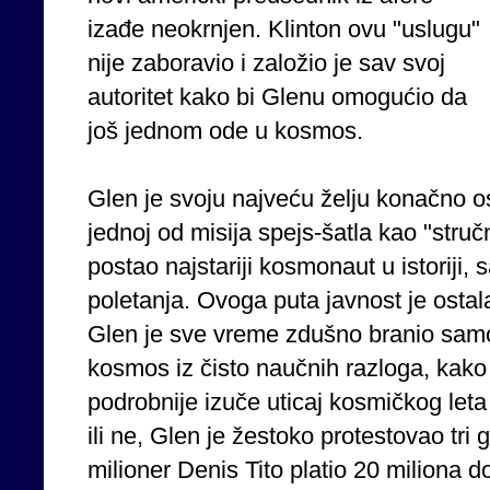
izađe neokrnjen. Klinton ovu "uslugu"
nije zaboravio i založio je sav svoj
autoritet kako bi Glenu omogućio da
još jednom ode u kosmos.
Glen je svoju najveću želju konačno os
jednoj od misija spejs-šatla kao "stručn
postao najstariji kosmonaut u istoriji,
poletanja. Ovoga puta javnost je osta
Glen je sve vreme zdušno branio samo
kosmos iz čisto naučnih razloga, kako
podrobnije izuče uticaj kosmičkog leta 
ili ne, Glen je žestoko protestovao tri
milioner Denis Tito platio 20 miliona