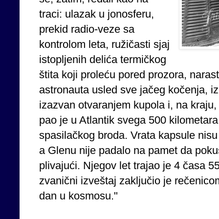
traci: ulazak u jonosferu,
prekid radio-veze sa
kontrolom leta, ružičasti sjaj
istopljenih delića termičkog
štita koji proleću pored prozora, narast
astronauta usled sve jačeg kočenja, iz
izazvan otvaranjem kupola i, na kraju,
pao je u Atlantik svega 500 kilometara
spasilačkog broda. Vrata kapsule nisu 
a Glenu nije padalo na pamet da poku
plivajući. Njegov let trajao je 4 časa 
zvanični izveštaj zaključio je rečenic
dan u kosmosu."