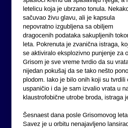
letelicu koja je ubrzano tonula. Nekako
sačuvao živu glavu, ali je kapsula
nepovratno izgubljena sa obiljem
dragocenih podataka sakupljenih tok
leta. Pokrenuta je zvanična istraga, k
se aktiviralo eksplozivno punjenje za o
Grisom je sve vreme tvrdio da su vrata
nijedan pokušaj da se tako nešto ponovi
plodom. Iako je bilo onih koji su tvrdi
uspaničio i da je sam izvalio vrata u n
klaustrofobične utrobe broda, istraga 
Šesnaest dana posle Grisomovog leta,
Savez je u orbitu nenajavljeno lansira