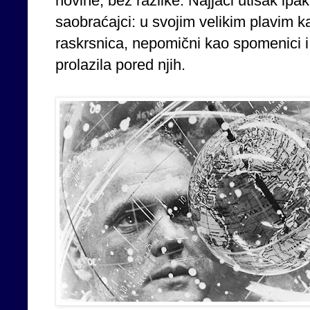
novine, bez razlike. Najjači utisak ipak
saobraćajci: u svojim velikim plavim k
raskrsnica, nepomični kao spomenici i 
prolazila pored njih.