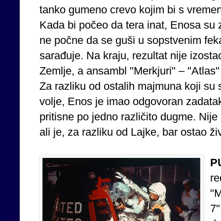
tanko gumeno crevo kojim bi s vremen
Kada bi počeo da tera inat, Enosa su z
ne počne da se guši u sopstvenim fek
sarađuje. Na kraju, rezultat nije izost
Zemlje, a ansambl "Merkjuri" – "Atlas"
Za razliku od ostalih majmuna koji su 
volje, Enos je imao odgovoran zadata
pritisne po jedno različito dugme. Ni
ali je, za razliku od Lajke, bar ostao živ
P
re
"M
7"