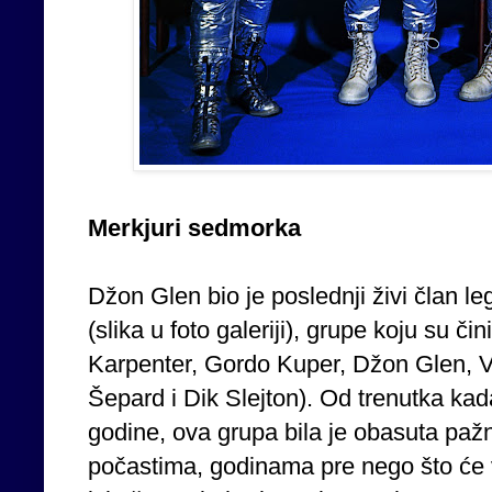
Merkjuri sedmorka
Džon Glen bio je poslednji živi član 
(slika u foto galeriji), grupe koju su čin
Karpenter, Gordo Kuper, Džon Glen, Vi
Šepard i Dik Slejton). Od trenutka ka
godine, ova grupa bila je obasuta pažn
počastima, godinama pre nego što će ve