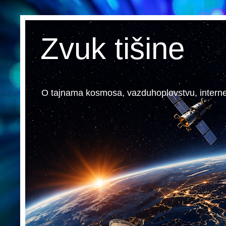
Zvuk tišine
O tajnama kosmosa, vazduhoplovstvu, internetu