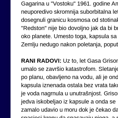
Gagarina u "Vostoku" 1961. godine Ame
neuporedivo skromnija suborbitalna le
dosegnuli granicu kosmosa od stotinak
"Redston" nije bio dovoljno jak da bi b
oko planete. Umesto toga, kapsula sa
Zemlju nedugo nakon poletanja, poput
RANI RADOVI:
Uz to, let Gasa Gris
umalo se završio katastrofom. Sletanje
po planu, obavljeno na vodu, ali je on
kapsula iznenada ostala bez vrata tak
je voda nagrnula u unutrašnjost. Gris
jedva iskobeljao iz kapsule a onda se
zamalo udavio u moru dok je čekao d
spasioci krenu da spasavaju njega, a 