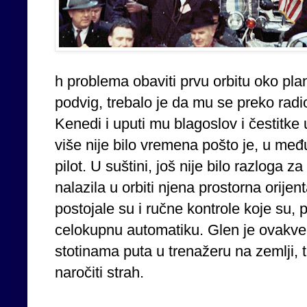
h problema obaviti prvu orbitu oko pla
podvig, trebalo je da mu se preko radi
Kenedi i uputi mu blagoslov i čestitke 
više nije bilo vremena pošto je, u m
pilot. U suštini, još nije bilo razloga 
nalazila u orbiti njena prostorna orijen
postojale su i ručne kontrole koje su,
celokupnu automatiku. Glen je ovakve 
stotinama puta u trenažeru na zemlji, 
naročiti strah.