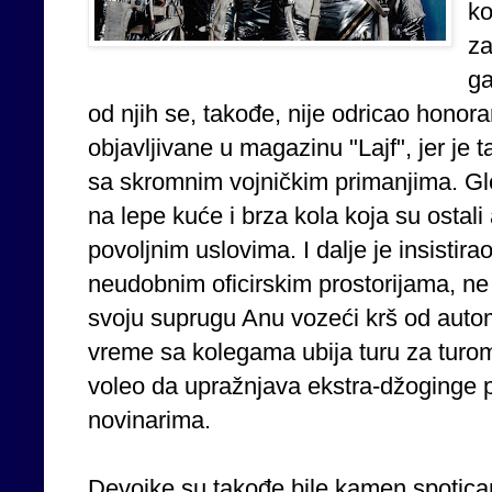
k
za
ga
od njih se, takođe, nije odricao honora
objavljivane u magazinu "Lajf", jer je
sa skromnim vojničkim primanjima. Gle
na lepe kuće i brza kola koja su ostali 
povoljnim uslovima. I dalje je insistir
neudobnim oficirskim prostorijama, ne
svoju suprugu Anu vozeći krš od auto
vreme sa kolegama ubija turu za turom p
voleo da upražnjava ekstra-džoginge p
novinarima.
Devojke su takođe bile kamen spotica